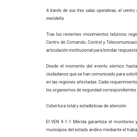
El Lactario del Iahula cele
A través de sus tres salas operativas, el centr
merideña
Plan Vacacional "Venezuela 
Tras los recientes movimientos telúricos regis
Iniciación al yoga reúne a
Centro de Comando, Control y Telecomunicaci
Mincomunas impulsa el auto
articulación institucional para brindar respues
Expertos inspeccionan espa
Desde el momento del evento sísmico hasta 
ciudadanos que se han comunicado para solicita
en las regiones afectadas. Cada requerimiento
los organismos de seguridad correspondientes
Cobertura total y estadísticas de atención.
El VEN 9-1-1 Mérida garantiza el monitoreo
municipios del estado andino mediante el trabaj