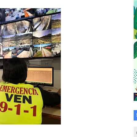
a en la transformación del hospital Sor Juana Inés
 sobre gaita de tambora con Fundecem
tra sus avances en visita del Consejo Legislativo
ción celebra Semana Internacional de la Lactancia Materna
alece el desarrollo productivo en Rangel
para aspirantes al curso de Emergencia Prehospitalaria
émica de médicos en proceso de ruralidad
 comunal en El Vigía con microcréditos a emprendedores y
 de bacheo en el sector La Montañita
l taller vacacional de origami