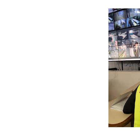
Gobierno bolivariano avanz
Niños merideños aprenden
Hospital universitario mues
Instituto Nacional de Nutri
Gobernación de Mérida fort
Corposalud inició talleres 
Fortalecen formación acad
Fortaleciendo la economía
Campo Elías consolida plan
Fundecem inició con éxito e