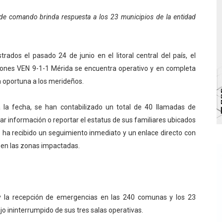
bra la Semana Mundial de la Lactancia Materna
o de comando brinda respuesta a los 23 municipios de la entidad
Ríe 2026" brinda recreación y cultura a niños del municipio
trados el pasado 24 de junio en el litoral central del país, el
 diversos clubes deportivos de Zea en una enriquecedora jo
ones VEN 9-1-1 Mérida se encuentra operativo y en completa
gobierno en Mérida con plan de actualización y atención ter
ta oportuna a los merideños.
cios del OAN para la instalación del detector Cherenkov d
la fecha, se han contabilizado un total de 40 llamadas de
r información o reportar el estatus de sus familiares ubicados
 ha recibido un seguimiento inmediato y un enlace directo con
 en las zonas impactadas.
 y la recepción de emergencias en las 240 comunas y los 23
o ininterrumpido de sus tres salas operativas.