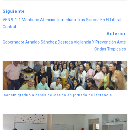
Siguiente
VEN 9-1-1 Mantiene Atención Inmediata Tras Sismos En El Litoral
Central
Anterior
Gobernador Arnaldo Sánchez Destaca Vigilancia Y Prevención Ante
Ondas Tropicales
Iaanem graduó a bebés de Mérida en jornada de lactancia