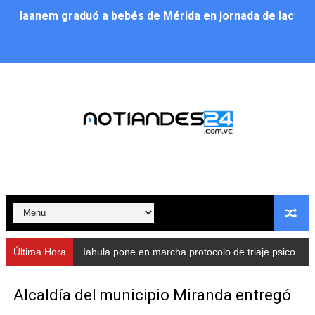
Iaanem graduó a bebés de Mérida en jornada de lactan
Iahula pone en marcha protocolo de triaje psicosocial 
Arranca en Rivas Dávila el Plan de Renovación de Voce
Alcalde Nelson Álvarez llevó jornada recreativa a la pa
CorpoMérida continúa con ciclos de formación
Fundacite culmina primera etapa de su Plan Vacacional
Nevado Gas optimiza servicio residencial en la Urbani
Balance semestral impulsa inclusión y atención a pers
Última Hora
Iahula pone en marcha protocolo de triaje psicosocial para atender a rescatistas
Plan Vacacional Comunitario “Ríe 2026” recorre las pa
Alcaldía del municipio Miranda entregó
Alcaldía del Municipio Libertador realizó una jornada s