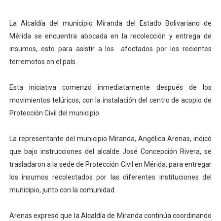
Dictan MasterClass en el marco del Encuentro LAGO Ve
La Alcaldía del municipio Miranda del Estado Bolivariano de
Campo Elías avanza con plan de asfaltado
Mérida se encuentra abocada en la recolección y entrega de
insumos, esto para asistir a los afectados por los recientes
Encuentro estadal fortalece la coordinación de polític
terremotos en el país.
Gobernador Arnaldo Sánchez apadrina a más de 993 nu
Esta iniciativa comenzó inmediatamente después de los
movimientos telúricos, con la instalación del centro de acopio de
Plan Quirúrgico Regional llega a Pueblo Llano con la ac
Protección Civil del municipio.
La representante del municipio Miranda, Angélica Arenas, indicó
que bajo instrucciones del alcalde José Concepción Rivera, se
trasladaron a la sede de Protección Civil en Mérida, para entregar
los insumos recolectados por las diferentes instituciones del
municipio, junto con la comunidad.
Arenas expresó que la Alcaldía de Miranda continúa coordinando