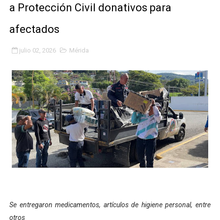
a Protección Civil donativos para
Fundacite Mérida dicta taller gratuito de electrónica b
afectados
INN-Mérida celebró el Lacto grado para promover el ini
julio 02, 2026
Mérida
Impulsan plan estratégico de seguridad ciudadana 2027
Mérida impulsa desarrollo económico con taller de ma
Fomficc consolida alianzas e impulsa la economía com
Niños de Estudiantes de Mérida sembraron 110 árboles
Corposalud y Secretaría Social fortalecen la atención e
Inicia el plan vacacional Venezuela Renace en el sector
Entregan planta eléctrica para fortalecer la atención sa
Se entregaron medicamentos, artículos de higiene personal, entre
Expertos inspeccionan espacios del OAN para la instal
otros