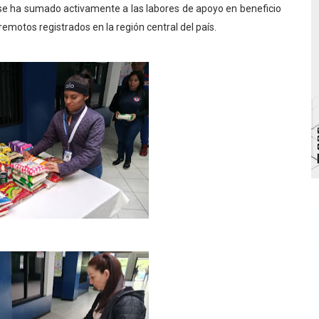
se ha sumado activamente a las labores de apoyo en beneficio
bra la Semana Mundial de la Lactancia Materna
emotos registrados en la región central del país.
Ríe 2026" brinda recreación y cultura a niños del municipio
 diversos clubes deportivos de Zea en una enriquecedora jo
gobierno en Mérida con plan de actualización y atención ter
cios del OAN para la instalación del detector Cherenkov d