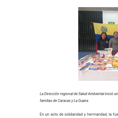
Gobierno bolivariano avanz
Niños merideños aprenden
Hospital universitario mues
Instituto Nacional de Nutri
Gobernación de Mérida fort
Corposalud inició talleres 
Fortalecen formación acad
Fortaleciendo la economía
La Dirección regional de Salud Ambiental inició u
familias de Caracas y La Guaira
Campo Elías consolida plan
Fundecem inició con éxito e
En un acto de solidaridad y hermandad, la fue