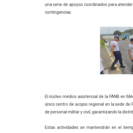
una serie de apoyos coordinados para atender
El Lactario del Iahula cele
contingencias.
Plan Vacacional "Venezuela 
Iniciación al yoga reúne a
Mincomunas impulsa el auto
Expertos inspeccionan espa
El núcleo médico asistencial de la FANB en Mér
único centro de acopio regional en la sede de 
de personal militar y civil, garantizando la distr
Estas actividades se mantendrán en el tiem