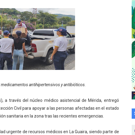
a en la transformación del hospital Sor Juana Inés
 sobre gaita de tambora con Fundecem
tra sus avances en visita del Consejo Legislativo
ción celebra Semana Internacional de la Lactancia Materna
alece el desarrollo productivo en Rangel
para aspirantes al curso de Emergencia Prehospitalaria
 medicamentos antihipertensivos y antibióticos.
émica de médicos en proceso de ruralidad
, a través del núcleo médico asistencial de Mérida, entregó
 comunal en El Vigía con microcréditos a emprendedores y
ección Civil para apoyar a las personas afectadas en el estado
 de bacheo en el sector La Montañita
ión sanitaria en la zona tras las recientes emergencias.
l taller vacacional de origami
idad urgente de recursos médicos en La Guaira, siendo parte de