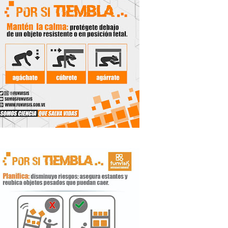
 Libertador
rnada vacacional
ritorial
e agua