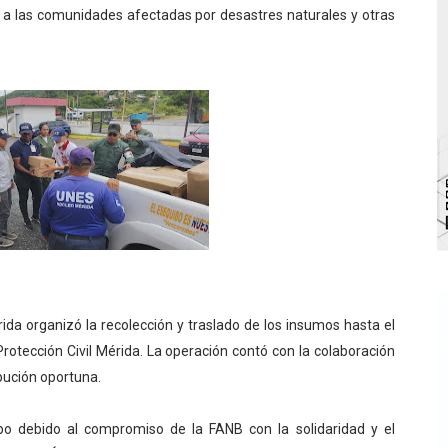
 a las comunidades afectadas por desastres naturales y otras
bra la Semana Mundial de la Lactancia Materna
Ríe 2026" brinda recreación y cultura a niños del municipio
 diversos clubes deportivos de Zea en una enriquecedora jo
gobierno en Mérida con plan de actualización y atención ter
cios del OAN para la instalación del detector Cherenkov d
ida organizó la recolección y traslado de los insumos hasta el
Protección Civil Mérida. La operación contó con la colaboración
ibución oportuna.
po debido al compromiso de la FANB con la solidaridad y el