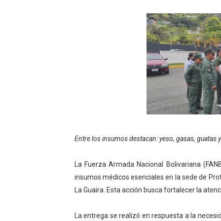
Gobierno bolivariano avanz
Niños merideños aprenden
Hospital universitario mues
Instituto Nacional de Nutri
Gobernación de Mérida fort
Corposalud inició talleres 
Entre los insumos destacan: yeso, gasas, guatas y
Fortalecen formación acad
La Fuerza Armada Nacional Bolivariana (FANB)
Fortaleciendo la economía
insumos médicos esenciales en la sede de Prot
Campo Elías consolida plan
La Guaira. Esta acción busca fortalecer la atenc
Fundecem inició con éxito e
La entrega se realizó en respuesta a la neces