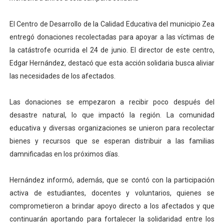
El Lactario del Iahula celebra la Semana Mundial de la 
El Centro de Desarrollo de la Calidad Educativa del municipio Zea
Plan Vacacional "Venezuela Ríe 2026" brinda recreación 
entregó donaciones recolectadas para apoyar a las víctimas de
la catástrofe ocurrida el 24 de junio. El director de este centro,
Iniciación al yoga reúne a diversos clubes deportivos 
Edgar Hernández, destacó que esta acción solidaria busca aliviar
las necesidades de los afectados.
Mincomunas impulsa el autogobierno en Mérida con plan 
Las donaciones se empezaron a recibir poco después del
Expertos inspeccionan espacios del OAN para la instal
desastre natural, lo que impactó la región. La comunidad
educativa y diversas organizaciones se unieron para recolectar
bienes y recursos que se esperan distribuir a las familias
damnificadas en los próximos días.
Hernández informó, además, que se contó con la participación
activa de estudiantes, docentes y voluntarios, quienes se
comprometieron a brindar apoyo directo a los afectados y que
continuarán aportando para fortalecer la solidaridad entre los