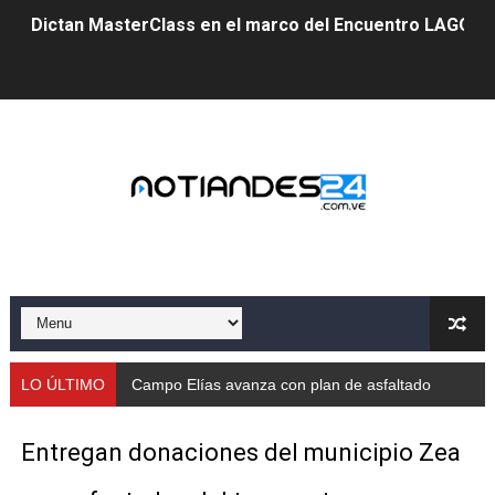
Dictan MasterClass en el marco del Encuentro LAGO Ve
Campo Elías avanza con plan de asfaltado
Encuentro estadal fortalece la coordinación de polític
Gobernador Arnaldo Sánchez apadrina a más de 993 nu
Venezuela instala su primer detector de astropartícula
Consolidan planificación técnica en el Complejo Educat
Mérida fortalece su reserva deportiva de cara a comp
Gobernación de Mérida instalará mesa de trabajo con 
LO ÚLTIMO
Campo Elías avanza con plan de asfaltado
Niños merideños potencian su talento en plan vacaciona
Entregan donaciones del municipio Zea
Fundecem ofrece taller de bordado en punto de cruz