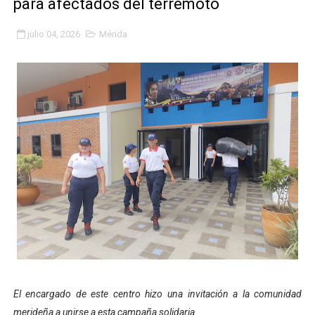
para afectados del terremoto
Gobierno bolivariano avanza en la transformación del h
julio 04, 2026
Mérida
Niños merideños aprenden sobre gaita de tambora co
Hospital universitario muestra sus avances en visita de
Instituto Nacional de Nutrición celebra Semana Interna
Gobernación de Mérida fortalece el desarrollo product
Corposalud inició talleres para aspirantes al curso de
Fortalecen formación académica de médicos en proces
Fortaleciendo la economía comunal en El Vigía con mi
Campo Elías consolida plan de bacheo en el sector La 
El encargado de este centro hizo una invitación a la comunidad
Fundecem inició con éxito el taller vacacional de origa
merideña a unirse a esta campaña solidaria