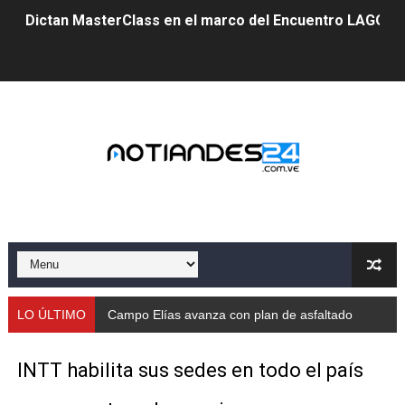
Dictan MasterClass en el marco del Encuentro LAGO Ve
Campo Elías avanza con plan de asfaltado
Encuentro estadal fortalece la coordinación de polític
Gobernador Arnaldo Sánchez apadrina a más de 993 nu
Venezuela instala su primer detector de astropartícula
Consolidan planificación técnica en el Complejo Educat
Mérida fortalece su reserva deportiva de cara a comp
Gobernación de Mérida instalará mesa de trabajo con 
LO ÚLTIMO
Campo Elías avanza con plan de asfaltado
Niños merideños potencian su talento en plan vacaciona
INTT habilita sus sedes en todo el país
Fundecem ofrece taller de bordado en punto de cruz