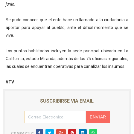
junio.
El Lactario del Iahula celebra la Semana Mundial de la 
Se pudo conocer, que el ente hace un llamado a la ciudadanía a
Plan Vacacional "Venezuela Ríe 2026" brinda recreación 
aportar para apoyar al pueblo, ante el difícil momento que se
Iniciación al yoga reúne a diversos clubes deportivos 
vive.
Mincomunas impulsa el autogobierno en Mérida con plan 
Los puntos habilitados incluyen la sede principal ubicada en La
California, estado Miranda, además de las 75 oficinas regionales,
Expertos inspeccionan espacios del OAN para la instal
las cuales se encuentran operativas para canalizar los insumos.
VTV
SUSCRIBIRSE VIA EMAIL
COMPARTIR: