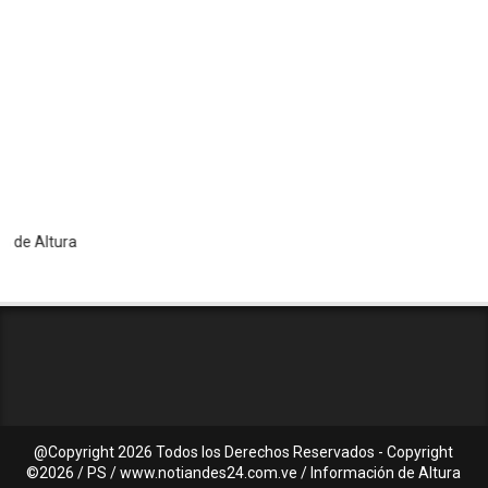
ltura
@Copyright
2026 Todos los Derechos Reservados - Copyright
©2026 / PS / www.notiandes24.com.ve / Información de Altura
C