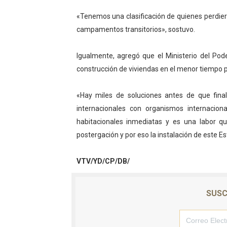
Dictan MasterClass en el 
«Tenemos una clasificación de quienes perdier
campamentos transitorios», sostuvo.
Campo Elías avanza con pla
Igualmente, agregó que el Ministerio del Pod
Encuentro estadal fortalece
construcción de viviendas en el menor tiempo p
Gobernador Arnaldo Sánche
«Hay miles de soluciones antes de que fin
Plan Quirúrgico Regional ll
internacionales con organismos internacio
habitacionales inmediatas y es una labor 
postergación y por eso la instalación de este 
VTV/YD/CP/DB/
SUSC