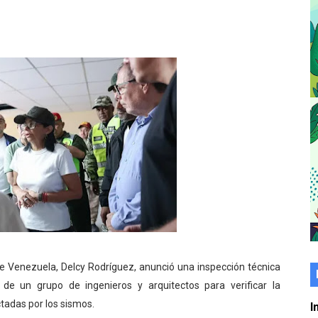
er gratuito de electrónica básica para jóvenes
 grado para promover el inicio de una vida saludable
de seguridad ciudadana 2027-2029 en los 23 municipios
económico con taller de marcas y patentes
 e impulsa la economía comunal en Mérida
érida sembraron 110 árboles en su sede
ial fortalecen la atención en los municipios
enezuela Renace en el sector El Alcázar
 de Venezuela, Delcy Rodríguez, anunció una inspección técnica
ra fortalecer la atención sanitaria en Ejido
de un grupo de ingenieros y arquitectos para verificar la
cios del OAN para la instalación del detector Cherenkov d
tadas por los sismos.
I