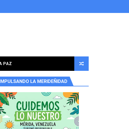
A PAZ
IMPULSANDO LA MERIDEÑIDAD
ores en la parroquia Osuna Rodríguez