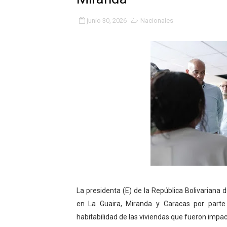
Fundacite Mérida dicta tall
junio 30, 2026
Nacionales
INN-Mérida celebró el Lacto
Impulsan plan estratégico 
Mérida impulsa desarrollo 
Fomficc consolida alianzas
Niños de Estudiantes de M
Corposalud y Secretaría Soc
Inicia el plan vacacional V
La presidenta (E) de la República Bolivariana
Entregan planta eléctrica pa
en La Guaira, Miranda y Caracas por parte 
Expertos inspeccionan espa
habitabilidad de las viviendas que fueron impac