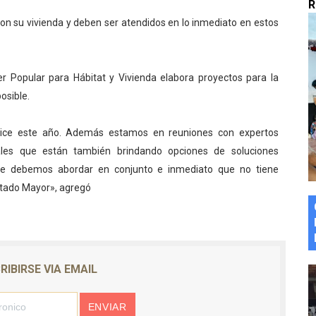
R
marco del Encuentro LAGO Venezuela, edición Mérida
on su vivienda y deben ser atendidos en lo inmediato en estos
n de asfaltado
er Popular para Hábitat y Vivienda elabora proyectos para la
 la coordinación de políticas sociales en Mérida
osible.
z apadrina a más de 993 nuevos bachilleres de Mérida
alice este año. Además estamos en reuniones con expertos
ega a Pueblo Llano con la activación de dos quirófanos
nales que están también brindando opciones de soluciones
que debemos abordar en conjunto e inmediato que no tiene
Estado Mayor», agregó
RIBIRSE VIA EMAIL