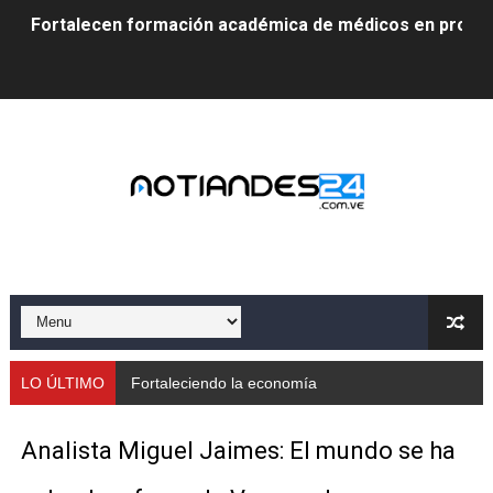
Fortalecen formación académica de médicos en proces
Fortaleciendo la economía comunal en El Vigía con mi
Campo Elías consolida plan de bacheo en el sector La 
Fundecem inició con éxito el taller vacacional de origa
El Lactario del Iahula celebra la Semana Mundial de la 
Plan Vacacional "Venezuela Ríe 2026" brinda recreación 
Iniciación al yoga reúne a diversos clubes deportivos 
Mincomunas impulsa el autogobierno en Mérida con plan 
LO ÚLTIMO
Fortaleciendo la economía comunal en El Vigía co
‎Unión cívico militar rindió honores a la Bandera Nacion
Analista Miguel Jaimes: El mundo se ha
Gobernación de Mérida realizó jornada socialista en Ec