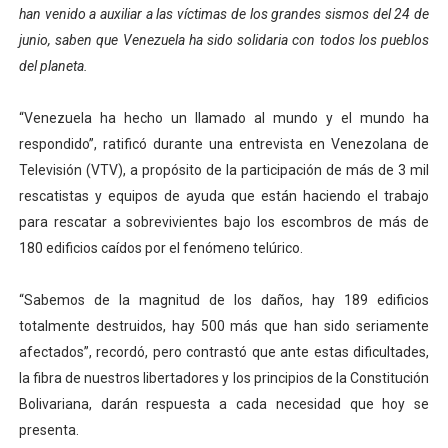
han venido a auxiliar a las víctimas de los grandes sismos del 24 de
Venezuela Renace 2026 lleva sonrisas y prevención a 
junio, saben que Venezuela ha sido solidaria con todos los pueblos
del planeta.
Mérida impulsa el mapa de conocimientos con Encuen
Complejo Educativo Talento Deportivo lanza Plan Agos
“Venezuela ha hecho un llamado al mundo y el mundo ha
respondido”, ratificó durante una entrevista en Venezolana de
Arnaldo Sánchez reinaugura Parque Recreacional Tilingo
Televisión (VTV), a propósito de la participación de más de 3 mil
rescatistas y equipos de ayuda que están haciendo el trabajo
Corposalud inició talleres para aspirantes al curso de
para rescatar a sobrevivientes bajo los escombros de más de
180 edificios caídos por el fenómeno telúrico.
“Sabemos de la magnitud de los daños, hay 189 edificios
totalmente destruidos, hay 500 más que han sido seriamente
afectados”, recordó, pero contrastó que ante estas dificultades,
la fibra de nuestros libertadores y los principios de la Constitución
Bolivariana, darán respuesta a cada necesidad que hoy se
presenta.