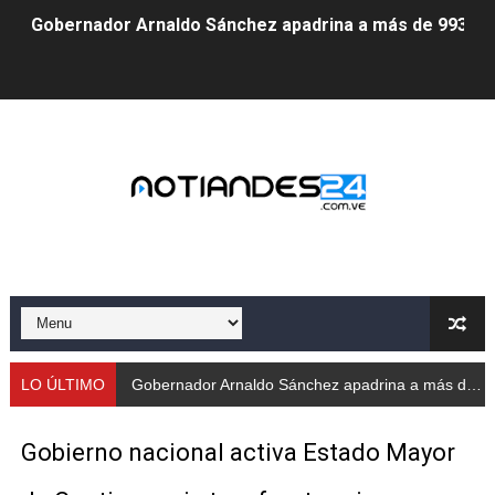
Venezuela instala su primer detector de astropartícula
Consolidan planificación técnica en el Complejo Educat
Mérida fortalece su reserva deportiva de cara a comp
Gobernación de Mérida instalará mesa de trabajo con 
Niños merideños potencian su talento en plan vacaciona
Fundecem ofrece taller de bordado en punto de cruz
Gobierno bolivariano avanza en la transformación del h
Niños merideños aprenden sobre gaita de tambora co
LO ÚLTIMO
Gobernador Arnaldo Sánchez apadrina a más de 993 nuevos bachilleres de Mérida
Hospital universitario muestra sus avances en visita de
Gobierno nacional activa Estado Mayor
Instituto Nacional de Nutrición celebra Semana Interna