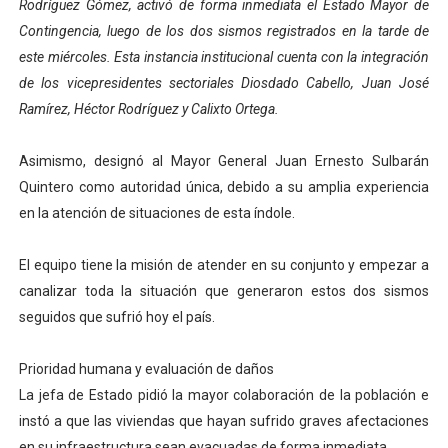
Rodríguez Gómez, activó de forma inmediata el Estado Mayor de
Expertos inspeccionan espacios del OAN para la instal
Contingencia, luego de los dos sismos registrados en la tarde de
este miércoles. Esta instancia institucional cuenta con la integración
Dictan MasterClass en el marco del Encuentro LAGO Ve
de los vicepresidentes sectoriales Diosdado Cabello, Juan José
Ramírez, Héctor Rodríguez y Calixto Ortega.
Campo Elías avanza con plan de asfaltado
Encuentro estadal fortalece la coordinación de polític
Asimismo, designó al Mayor General Juan Ernesto Sulbarán
Quintero como autoridad única, debido a su amplia experiencia
Gobernador Arnaldo Sánchez apadrina a más de 993 nu
en la atención de situaciones de esta índole.
El equipo tiene la misión de atender en su conjunto y empezar a
canalizar toda la situación que generaron estos dos sismos
seguidos que sufrió hoy el país.
Prioridad humana y evaluación de daños
La jefa de Estado pidió la mayor colaboración de la población e
instó a que las viviendas que hayan sufrido graves afectaciones
en su infraestructura sean evacuadas de forma inmediata.