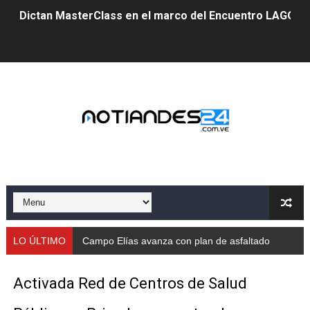
Dictan MasterClass en el marco del Encuentro LAGO Ve
Campo Elías avanza con plan de asfaltado
Encuentro estadal fortalece la coordinación de polític
Gobernador Arnaldo Sánchez apadrina a más de 993 nu
Venezuela instala su primer detector de astropartícula
Consolidan planificación técnica en el Complejo Educat
Mérida fortalece su reserva deportiva de cara a comp
Gobernación de Mérida instalará mesa de trabajo con 
LO ÚLTIMO
Campo Elías avanza con plan de asfaltado
Niños merideños potencian su talento en plan vacaciona
Activada Red de Centros de Salud
Fundecem ofrece taller de bordado en punto de cruz