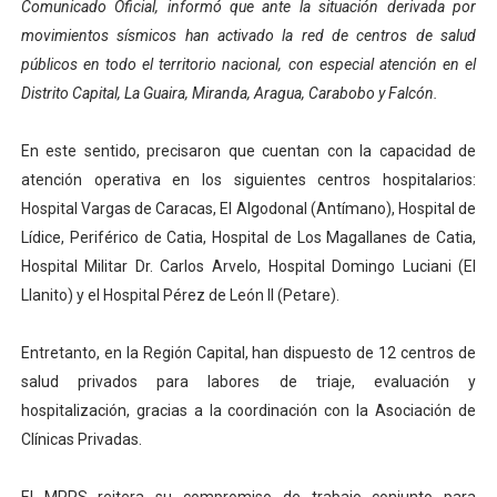
Comunicado Oficial, informó que ante la situación derivada por
El Lactario del Iahula celebra la Semana Mundial de la 
movimientos sísmicos han activado la red de centros de salud
públicos en todo el territorio nacional, con especial atención en el
Plan Vacacional "Venezuela Ríe 2026" brinda recreación 
Distrito Capital, La Guaira, Miranda, Aragua, Carabobo y Falcón.
Iniciación al yoga reúne a diversos clubes deportivos 
En este sentido, precisaron que cuentan con la capacidad de
Mincomunas impulsa el autogobierno en Mérida con plan 
atención operativa en los siguientes centros hospitalarios:
Hospital Vargas de Caracas, El Algodonal (Antímano), Hospital de
Expertos inspeccionan espacios del OAN para la instal
Lídice, Periférico de Catia, Hospital de Los Magallanes de Catia,
Hospital Militar Dr. Carlos Arvelo, Hospital Domingo Luciani (El
Llanito) y el Hospital Pérez de León II (Petare).
Entretanto, en la Región Capital, han dispuesto de 12 centros de
salud privados para labores de triaje, evaluación y
hospitalización, gracias a la coordinación con la Asociación de
Clínicas Privadas.