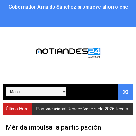
Gobernador Arnaldo Sánchez promueve ahorro energé
Plan Vacacional Renace Venezuela 2026 lleva activida
Plan de alumbrado público sustituye progresivamente m
Cuerpos de Seguridad activaron operativos nocturnos p
​Gobierno Bolivariano avanza en la instalación de nuev
Gobernación de Mérida despliega plan de atención integ
Alcaldía de Libertador impulsa el Plan Ofensiva Comuna
Cidata y el Observatorio Astronómico Nacional de Bras
Última Hora
Plan Vacacional Renace Venezuela 2026 lleva actividades recreativas a Los Guaimaros
Concejo Municipal de Zea celebra distinción de "Muni
Mérida impulsa la participación
CIEPROL-ULA distingue al municipio Zea como "Munici