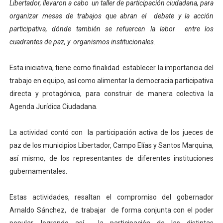
Libertador, llevaron a cabo un taller de participación ciudadana, para
Alcaldía del Municipio Libertador realizó una jornada s
organizar mesas de trabajos que abran el debate y la acción
participativa, dónde también se refuercen la labor entre los
Fundacite Mérida dicta taller gratuito de electrónica b
cuadrantes de paz, y organismos institucionales.
INN-Mérida celebró el Lacto grado para promover el ini
Esta iniciativa, tiene como finalidad establecer la importancia del
Impulsan plan estratégico de seguridad ciudadana 2027
trabajo en equipo, así como alimentar la democracia participativa
directa y protagónica, para construir de manera colectiva la
Jornada social benefició a 250 familias en Los Guarima
Agenda Jurídica Ciudadana.
La actividad contó con la participación activa de los jueces de
paz de los municipios Libertador, Campo Elías y Santos Marquina,
así mismo, de los representantes de diferentes instituciones
gubernamentales.
Estas actividades, resaltan el compromiso del gobernador
Arnaldo Sánchez, de trabajar de forma conjunta con el poder