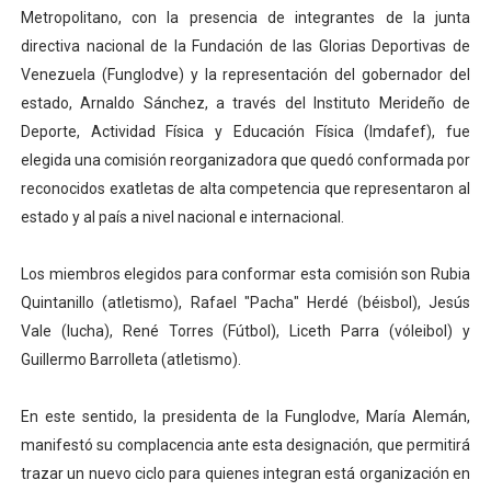
Metropolitano, con la presencia de integrantes de la junta
Dictan MasterClass en el marco del Encuentro LAGO Ve
directiva nacional de la Fundación de las Glorias Deportivas de
Venezuela (Funglodve) y la representación del gobernador del
Campo Elías avanza con plan de asfaltado
estado, Arnaldo Sánchez, a través del Instituto Merideño de
Encuentro estadal fortalece la coordinación de polític
Deporte, Actividad Física y Educación Física (Imdafef), fue
elegida una comisión reorganizadora que quedó conformada por
Gobernador Arnaldo Sánchez apadrina a más de 993 nu
reconocidos exatletas de alta competencia que representaron al
estado y al país a nivel nacional e internacional.
Plan Quirúrgico Regional llega a Pueblo Llano con la ac
Los miembros elegidos para conformar esta comisión son Rubia
Quintanillo (atletismo), Rafael "Pacha" Herdé (béisbol), Jesús
Vale (lucha), René Torres (Fútbol), Liceth Parra (vóleibol) y
Guillermo Barrolleta (atletismo).
En este sentido, la presidenta de la Funglodve, María Alemán,
manifestó su complacencia ante esta designación, que permitirá
trazar un nuevo ciclo para quienes integran está organización en