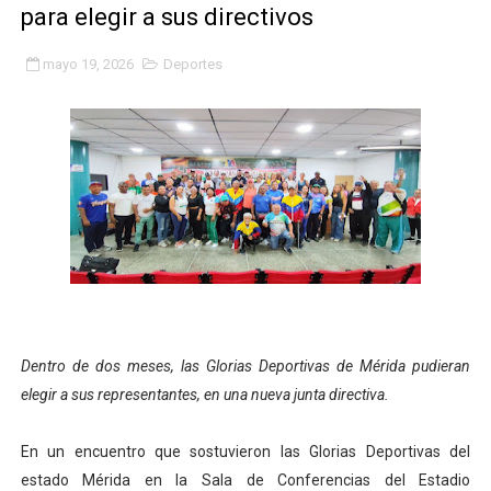
para elegir a sus directivos
Fundacite Mérida dicta taller gratuito de electrónica b
mayo 19, 2026
Deportes
INN-Mérida celebró el Lacto grado para promover el ini
Impulsan plan estratégico de seguridad ciudadana 2027
Mérida impulsa desarrollo económico con taller de ma
Fomficc consolida alianzas e impulsa la economía com
Niños de Estudiantes de Mérida sembraron 110 árboles
Corposalud y Secretaría Social fortalecen la atención e
Dentro de dos meses, las Glorias Deportivas de Mérida pudieran
Inicia el plan vacacional Venezuela Renace en el sector
elegir a sus representantes, en una nueva junta directiva.
Entregan planta eléctrica para fortalecer la atención sa
En un encuentro que sostuvieron las Glorias Deportivas del
Expertos inspeccionan espacios del OAN para la instal
estado Mérida en la Sala de Conferencias del Estadio