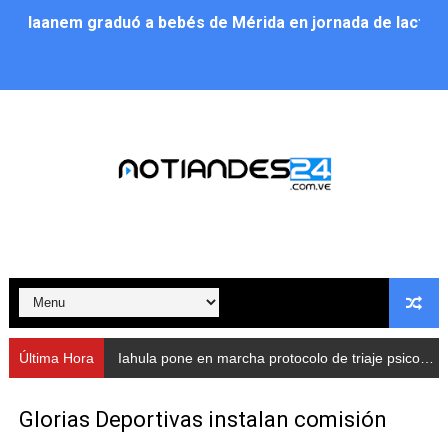
Iaanem graduó a bebés de Mérida en jornada de lactan
Iahula pone en marcha protocolo de triaje psicosocial 
Arranca en Rivas Dávila el Plan de Renovación de Voce
Alcalde Nelson Álvarez llevó jornada recreativa a la pa
CorpoMérida continúa con ciclos de formación
Fundacite culmina primera etapa de su Plan Vacacional
Nevado Gas optimiza servicio residencial en la Urbani
Balance semestral impulsa inclusión y atención a pers
Última Hora
Iahula pone en marcha protocolo de triaje psicosocial para atender a rescatistas
Plan Vacacional Comunitario “Ríe 2026” recorre las pa
Glorias Deportivas instalan comisión
Alcaldía del Municipio Libertador realizó una jornada s