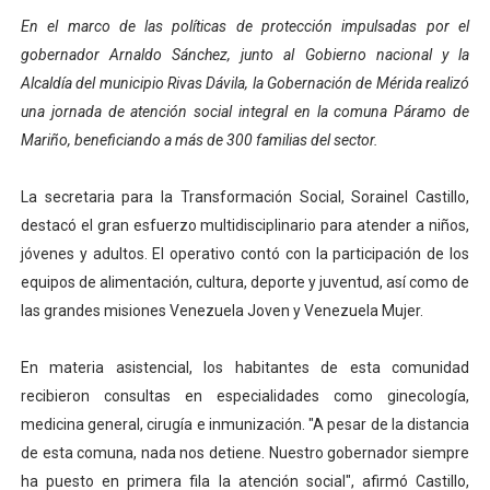
En el marco de las políticas de protección impulsadas por el
Dictan MasterClass en el marco del Encuentro LAGO Ve
gobernador Arnaldo Sánchez, junto al Gobierno nacional y la
Campo Elías avanza con plan de asfaltado
Alcaldía del municipio Rivas Dávila, la Gobernación de Mérida realizó
una jornada de atención social integral en la comuna Páramo de
Encuentro estadal fortalece la coordinación de polític
Mariño, beneficiando a más de 300 familias del sector.
Gobernador Arnaldo Sánchez apadrina a más de 993 nu
La secretaria para la Transformación Social, Sorainel Castillo,
Plan Quirúrgico Regional llega a Pueblo Llano con la ac
destacó el gran esfuerzo multidisciplinario para atender a niños,
jóvenes y adultos. El operativo contó con la participación de los
equipos de alimentación, cultura, deporte y juventud, así como de
las grandes misiones Venezuela Joven y Venezuela Mujer.
En materia asistencial, los habitantes de esta comunidad
recibieron consultas en especialidades como ginecología,
medicina general, cirugía e inmunización. "A pesar de la distancia
de esta comuna, nada nos detiene. Nuestro gobernador siempre
ha puesto en primera fila la atención social", afirmó Castillo,