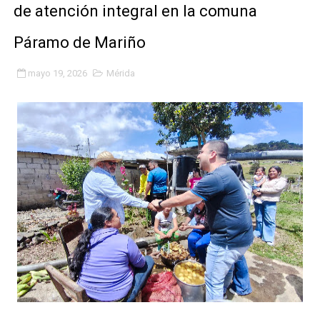
de atención integral en la comuna
Fundacite Mérida dicta taller gratuito de electrónica b
Páramo de Mariño
INN-Mérida celebró el Lacto grado para promover el ini
mayo 19, 2026
Mérida
Impulsan plan estratégico de seguridad ciudadana 2027
Mérida impulsa desarrollo económico con taller de ma
Fomficc consolida alianzas e impulsa la economía com
Niños de Estudiantes de Mérida sembraron 110 árboles
Corposalud y Secretaría Social fortalecen la atención e
Inicia el plan vacacional Venezuela Renace en el sector
Entregan planta eléctrica para fortalecer la atención sa
Expertos inspeccionan espacios del OAN para la instal