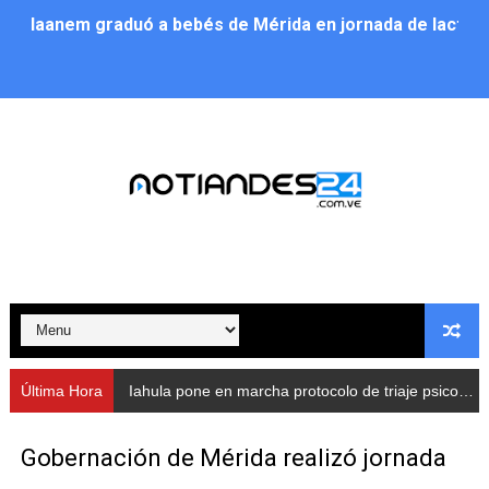
Iaanem graduó a bebés de Mérida en jornada de lactan
Iahula pone en marcha protocolo de triaje psicosocial 
Arranca en Rivas Dávila el Plan de Renovación de Voce
Alcalde Nelson Álvarez llevó jornada recreativa a la pa
CorpoMérida continúa con ciclos de formación
Fundacite culmina primera etapa de su Plan Vacacional
Nevado Gas optimiza servicio residencial en la Urbani
Balance semestral impulsa inclusión y atención a pers
Última Hora
Iahula pone en marcha protocolo de triaje psicosocial para atender a rescatistas
Plan Vacacional Comunitario “Ríe 2026” recorre las pa
Gobernación de Mérida realizó jornada
Alcaldía del Municipio Libertador realizó una jornada s