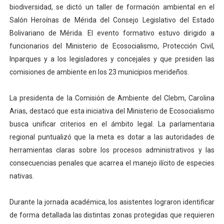
biodiversidad, se dictó un taller de formación ambiental en el
Plan Vacacional "Venezuela Ríe 2026" brinda recreación 
Salón Heroínas de Mérida del Consejo Legislativo del Estado
Bolivariano de Mérida. El evento formativo estuvo dirigido a
Iniciación al yoga reúne a diversos clubes deportivos 
funcionarios del Ministerio de Ecosocialismo, Protección Civil,
Mincomunas impulsa el autogobierno en Mérida con plan 
Inparques y a los legisladores y concejales y que presiden las
comisiones de ambiente en los 23 municipios merideños.
Expertos inspeccionan espacios del OAN para la instal
La presidenta de la Comisión de Ambiente del Clebm, Carolina
Dictan MasterClass en el marco del Encuentro LAGO Ve
Arias, destacó que esta iniciativa del Ministerio de Ecosocialismo
busca unificar criterios en el ámbito legal. La parlamentaria
regional puntualizó que la meta es dotar a las autoridades de
herramientas claras sobre los procesos administrativos y las
consecuencias penales que acarrea el manejo ilícito de especies
nativas.
Durante la jornada académica, los asistentes lograron identificar
de forma detallada las distintas zonas protegidas que requieren