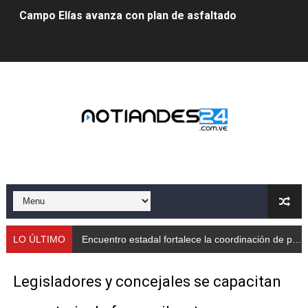
Campo Elías avanza con plan de asfaltado
Encuentro estadal fortalece la coordinación de polític
Gobernador Arnaldo Sánchez apadrina a más de 993 nu
Venezuela instala su primer detector de astropartícula
Consolidan planificación técnica en el Complejo Educat
Mérida fortalece su reserva deportiva de cara a comp
Gobernación de Mérida instalará mesa de trabajo con 
Niños merideños potencian su talento en plan vacaciona
LO ÚLTIMO
Encuentro estadal fortalece la coordinación de políticas sociales en Mérida
Fundecem ofrece taller de bordado en punto de cruz
Legisladores y concejales se capacitan
Gobierno bolivariano avanza en la transformación del h