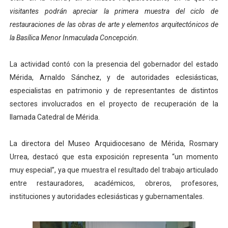
visitantes podrán apreciar la primera muestra del ciclo de
Campo Elías consolida plan de bacheo en el sector La 
restauraciones de las obras de arte y elementos arquitectónicos de
Fundecem inició con éxito el taller vacacional de origa
la Basílica Menor Inmaculada Concepción.
El Lactario del Iahula celebra la Semana Mundial de la 
La actividad contó con la presencia del gobernador del estado
Mérida, Arnaldo Sánchez, y de autoridades eclesiásticas,
Plan Vacacional "Venezuela Ríe 2026" brinda recreación 
especialistas en patrimonio y de representantes de distintos
sectores involucrados en el proyecto de recuperación de la
Inicia el plan vacacional Venezuela Renace en el sector
llamada Catedral de Mérida.
La directora del Museo Arquidiocesano de Mérida, Rosmary
Urrea, destacó que esta exposición representa “un momento
muy especial”, ya que muestra el resultado del trabajo articulado
entre restauradores, académicos, obreros, profesores,
instituciones y autoridades eclesiásticas y gubernamentales.