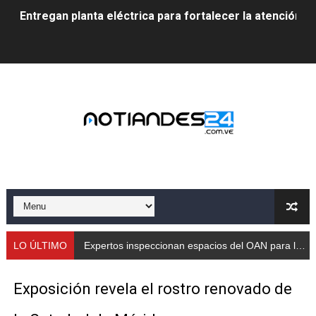
Entregan planta eléctrica para fortalecer la atención sa
Expertos inspeccionan espacios del OAN para la instal
Dictan MasterClass en el marco del Encuentro LAGO Ve
Campo Elías avanza con plan de asfaltado
Encuentro estadal fortalece la coordinación de polític
Gobernador Arnaldo Sánchez apadrina a más de 993 nu
Venezuela instala su primer detector de astropartícula
Consolidan planificación técnica en el Complejo Educat
LO ÚLTIMO
Expertos inspeccionan espacios del OAN para la instalación del detector Cherenkov de agua
Mérida fortalece su reserva deportiva de cara a comp
Exposición revela el rostro renovado de
Gobernación de Mérida instalará mesa de trabajo con 