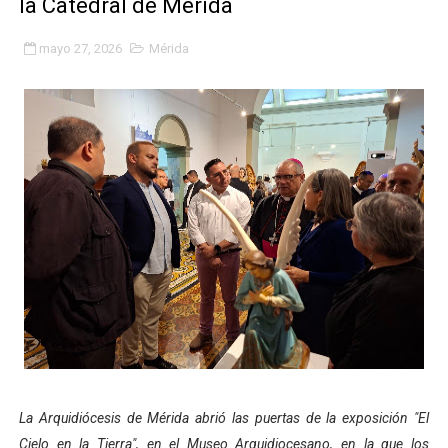
la Catedral de Mérida
Niños merideños potencian su talento en plan vacaciona
mayo 27, 2026
Mérida
Fundecem ofrece taller de bordado en punto de cruz
Gobierno bolivariano avanza en la transformación del h
Niños merideños aprenden sobre gaita de tambora co
Hospital universitario muestra sus avances en visita de
Instituto Nacional de Nutrición celebra Semana Interna
Gobernación de Mérida fortalece el desarrollo product
Corposalud inició talleres para aspirantes al curso de
Fortalecen formación académica de médicos en proces
La Arquidiócesis de Mérida abrió las puertas de la exposición "El
Fortaleciendo la economía comunal en El Vigía con mi
Cielo en la Tierra", en el Museo Arquidiocesano, en la que los