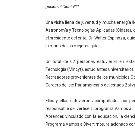
guiada al Cidata***
Campo Elías consolida plan
Fundecem inició con éxito e
Una visita llena de juventud y mucha energía l
Astronomía y Tecnologías Aplicadas (Cidata), do
El Lactario del Iahula cele
el presidente del ente, Dr. Walter Espinoza, qui
la mano de los mejores guías.
Plan Vacacional "Venezuela 
Un total de 67 personas estuvieron en esta 
Inicia el plan vacacional V
Tecnología (Mincyt), estudiantes universitarios
Recreadores provenientes de los municipios Ob
Cordero del eje Panamericano del estado Boliv
Ellos y ellas estuvieron acompañados por pe
responsable del vértice 1, programa Vamos a
Aprender, vinculado con la educación, la cienci
Programa Vamos a Divertirnos, relacionado con l