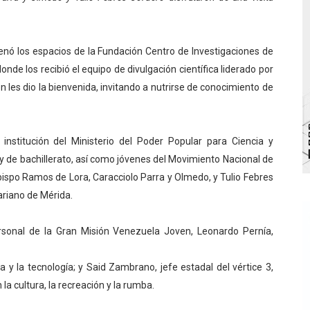
 de bacheo en el sector La Montañita
l taller vacacional de origami
lenó los espacios de la Fundación Centro de Investigaciones de
nde los recibió el equipo de divulgación científica liderado por
bra la Semana Mundial de la Lactancia Materna
en les dio la bienvenida, invitando a nutrirse de conocimiento de
Ríe 2026" brinda recreación y cultura a niños del municipio
institución del Ministerio del Poder Popular para Ciencia y
enezuela Renace en el sector El Alcázar
 y de bachillerato, así como jóvenes del Movimiento Nacional de
ispo Ramos de Lora, Caracciolo Parra y Olmedo, y Tulio Febres
ariano de Mérida.
rsonal de la Gran Misión Venezuela Joven, Leonardo Pernía,
a y la tecnología; y Said Zambrano, jefe estadal del vértice 3,
a cultura, la recreación y la rumba.