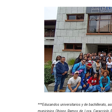
Niños merideños potencian 
Fundecem ofrece taller de
Gobierno bolivariano avanz
Niños merideños aprenden
Hospital universitario mues
Instituto Nacional de Nutri
Gobernación de Mérida fort
Corposalud inició talleres 
Fortalecen formación acad
***Educandos universitarios y de bachillerato, 
Fortaleciendo la economía
municipios Obispo Ramos de Lora, Caracciolo P