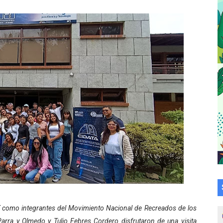
su talento en plan vacacional integral
 bordado en punto de cruz
a en la transformación del hospital Sor Juana Inés
 sobre gaita de tambora con Fundecem
tra sus avances en visita del Consejo Legislativo
ción celebra Semana Internacional de la Lactancia Materna
alece el desarrollo productivo en Rangel
para aspirantes al curso de Emergencia Prehospitalaria
émica de médicos en proceso de ruralidad
así como integrantes del Movimiento Nacional de Recreados de los
 comunal en El Vigía con microcréditos a emprendedores y
arra y Olmedo y Tulio Febres Cordero disfrutaron de una visita