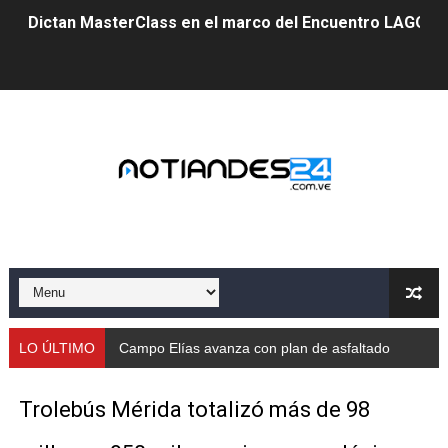
Dictan MasterClass en el marco del Encuentro LAGO Ve
Campo Elías avanza con plan de asfaltado
Encuentro estadal fortalece la coordinación de polític
Gobernador Arnaldo Sánchez apadrina a más de 993 nu
Venezuela instala su primer detector de astropartícula
Consolidan planificación técnica en el Complejo Educat
Mérida fortalece su reserva deportiva de cara a comp
Gobernación de Mérida instalará mesa de trabajo con 
LO ÚLTIMO
Campo Elías avanza con plan de asfaltado
Niños merideños potencian su talento en plan vacaciona
Trolebús Mérida totalizó más de 98
Fundecem ofrece taller de bordado en punto de cruz