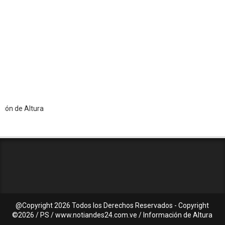
 Altura
@Copyright
2026 Todos los Derechos Reservados - Copyright
©2026 / PS / www.notiandes24.com.ve / Información de Altura
C