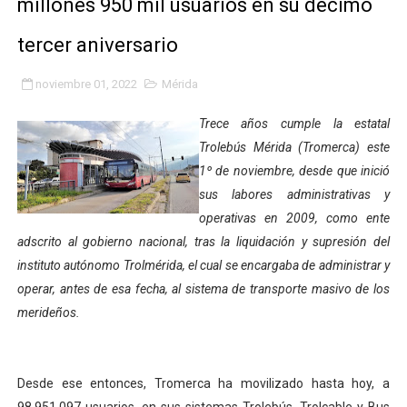
millones 950 mil usuarios en su décimo
Gobierno bolivariano avanza en la transformación del h
tercer aniversario
Niños merideños aprenden sobre gaita de tambora co
noviembre 01, 2022
Mérida
Hospital universitario muestra sus avances en visita de
Trece años cumple la estatal
Instituto Nacional de Nutrición celebra Semana Interna
Trolebús Mérida (Tromerca) este
1º de noviembre, desde que inició
Gobernación de Mérida fortalece el desarrollo product
sus labores administrativas y
operativas en 2009, como ente
Corposalud inició talleres para aspirantes al curso de
adscrito al gobierno nacional, tras la liquidación y supresión del
instituto autónomo Trolmérida, el cual se encargaba de administrar y
Fortalecen formación académica de médicos en proces
operar, antes de esa fecha, al sistema de transporte masivo de los
Fortaleciendo la economía comunal en El Vigía con mi
merideños.
Campo Elías consolida plan de bacheo en el sector La 
Desde ese entonces, Tromerca ha movilizado hasta hoy, a
Fundecem inició con éxito el taller vacacional de origa