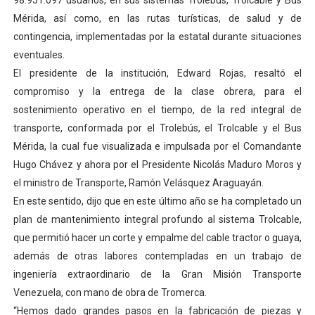
98.951.097 usuarios, en sus sistemas Trolebús, Trolcable y Bus
El Lactario del Iahula celebra la Semana Mundial de la 
Mérida, así como, en las rutas turísticas, de salud y de
contingencia, implementadas por la estatal durante situaciones
Plan Vacacional "Venezuela Ríe 2026" brinda recreación 
eventuales.
El presidente de la institución, Edward Rojas, resaltó el
Iniciación al yoga reúne a diversos clubes deportivos 
compromiso y la entrega de la clase obrera, para el
sostenimiento operativo en el tiempo, de la red integral de
Mincomunas impulsa el autogobierno en Mérida con plan 
transporte, conformada por el Trolebús, el Trolcable y el Bus
Expertos inspeccionan espacios del OAN para la instal
Mérida, la cual fue visualizada e impulsada por el Comandante
Hugo Chávez y ahora por el Presidente Nicolás Maduro Moros y
el ministro de Transporte, Ramón Velásquez Araguayán.
En este sentido, dijo que en este último año se ha completado un
plan de mantenimiento integral profundo al sistema Trolcable,
que permitió hacer un corte y empalme del cable tractor o guaya,
además de otras labores contempladas en un trabajo de
ingeniería extraordinario de la Gran Misión Transporte
Venezuela, con mano de obra de Tromerca.
“Hemos dado grandes pasos en la fabricación de piezas y