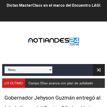
Dictan MasterClass en el marco del Encuentro LAGO Ve
Campo Elías avanza con plan de asfaltado
Encuentro estadal fortalece la coordinación de polític
Gobernador Arnaldo Sánchez apadrina a más de 993 nu
Venezuela instala su primer detector de astropartícula
Consolidan planificación técnica en el Complejo Educat
Mérida fortalece su reserva deportiva de cara a comp
Gobernación de Mérida instalará mesa de trabajo con 
LO ÚLTIMO
Campo Elías avanza con plan de asfaltado
Niños merideños potencian su talento en plan vacaciona
Gobernador Jehyson Guzmán entregó al
Fundecem ofrece taller de bordado en punto de cruz