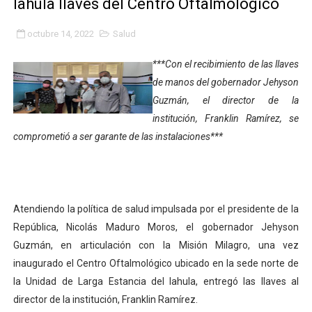
Iahula llaves del Centro Oftalmológico
Gobierno bolivariano avanza en la transformación del h
octubre 14, 2022
Salud
Niños merideños aprenden sobre gaita de tambora co
***Con el recibimiento de las llaves
Hospital universitario muestra sus avances en visita de
de manos del gobernador Jehyson
Guzmán, el director de la
Instituto Nacional de Nutrición celebra Semana Interna
institución, Franklin Ramírez, se
comprometió a ser garante de las instalaciones***
Gobernación de Mérida fortalece el desarrollo product
Corposalud inició talleres para aspirantes al curso de
Fortalecen formación académica de médicos en proces
Atendiendo la política de salud impulsada por el presidente de la
República, Nicolás Maduro Moros, el gobernador Jehyson
Fortaleciendo la economía comunal en El Vigía con mi
Guzmán, en articulación con la Misión Milagro, una vez
inaugurado el Centro Oftalmológico ubicado en la sede norte de
Campo Elías consolida plan de bacheo en el sector La 
la Unidad de Larga Estancia del Iahula, entregó las llaves al
Fundecem inició con éxito el taller vacacional de origa
director de la institución, Franklin Ramírez.