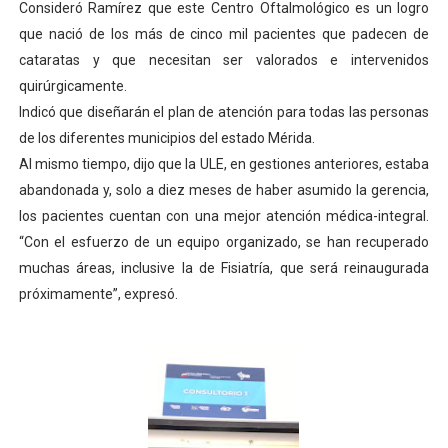
Consideró Ramírez que este Centro Oftalmológico es un logro
El Lactario del Iahula celebra la Semana Mundial de la 
que nació de los más de cinco mil pacientes que padecen de
cataratas y que necesitan ser valorados e intervenidos
Plan Vacacional "Venezuela Ríe 2026" brinda recreación 
quirúrgicamente.
Indicó que diseñarán el plan de atención para todas las personas
Iniciación al yoga reúne a diversos clubes deportivos 
de los diferentes municipios del estado Mérida.
Mincomunas impulsa el autogobierno en Mérida con plan 
Al mismo tiempo, dijo que la ULE, en gestiones anteriores, estaba
abandonada y, solo a diez meses de haber asumido la gerencia,
Expertos inspeccionan espacios del OAN para la instal
los pacientes cuentan con una mejor atención médica-integral.
“Con el esfuerzo de un equipo organizado, se han recuperado
muchas áreas, inclusive la de Fisiatría, que será reinaugurada
próximamente”, expresó.