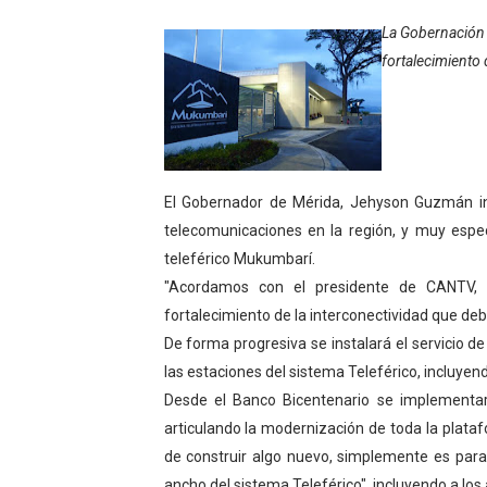
Gobierno bolivariano avanz
La Gobernación 
fortalecimiento 
Niños merideños aprenden
Hospital universitario mues
Instituto Nacional de Nutri
El Gobernador de Mérida, Jehyson Guzmán in
Gobernación de Mérida fort
telecomunicaciones en la región, y muy espec
teleférico Mukumbarí.
Corposalud inició talleres 
"Acordamos con el presidente de CANTV, y
fortalecimiento de la interconectividad que deb
Fortalecen formación acad
De forma progresiva se instalará el servicio 
Fortaleciendo la economía
las estaciones del sistema Teleférico, incluyen
Desde el Banco Bicentenario se implementará
Campo Elías consolida plan
articulando la modernización de toda la plata
de construir algo nuevo, simplemente es para
Fundecem inició con éxito e
ancho del sistema Teleférico", incluyendo a los