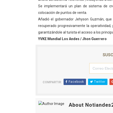
Se implementará un plan de sistema de cré
El Lactario del Iahula cele
colocación de puntos de venta.
Plan Vacacional "Venezuela 
Añadió el gobernador Jehyson Guzmán, que la
recuperado progresivamente la operatividad, 
Iniciación al yoga reúne a
garantizándole al turista el acceso a los principa
YVKE Mundial Los Andes / Jhon Guerrero
Mincomunas impulsa el auto
Expertos inspeccionan espa
SUSC
Facebook
Twitter
COMPARTIR:
About Notiandes