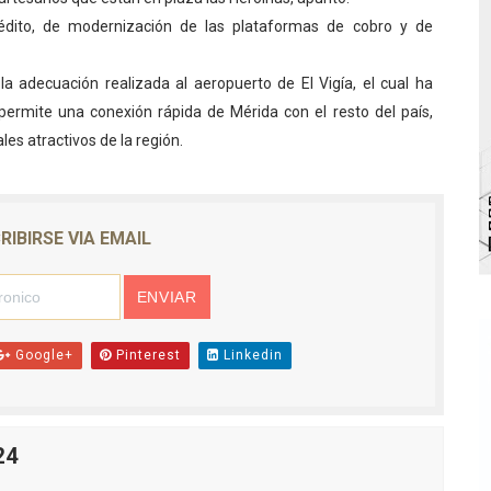
dito, de modernización de las plataformas de cobro y de
bra la Semana Mundial de la Lactancia Materna
Ríe 2026" brinda recreación y cultura a niños del municipio
 adecuación realizada al aeropuerto de El Vigía, el cual ha
permite una conexión rápida de Mérida con el resto del país,
 diversos clubes deportivos de Zea en una enriquecedora jo
les atractivos de la región.
gobierno en Mérida con plan de actualización y atención ter
cios del OAN para la instalación del detector Cherenkov d
RIBIRSE VIA EMAIL
Google+
Pinterest
Linkedin
24