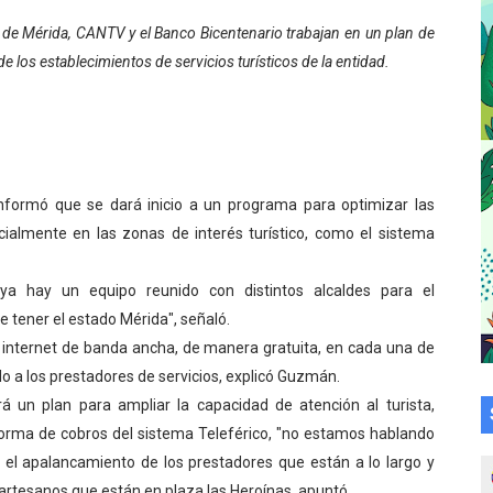
a en la transformación del hospital Sor Juana Inés
de Mérida, CANTV y el Banco Bicentenario trabajan en un plan de
de los establecimientos de servicios turísticos de la entidad.
 sobre gaita de tambora con Fundecem
tra sus avances en visita del Consejo Legislativo
ción celebra Semana Internacional de la Lactancia Materna
formó que se dará inicio a un programa para optimizar las
alece el desarrollo productivo en Rangel
ialmente en las zonas de interés turístico, como el sistema
para aspirantes al curso de Emergencia Prehospitalaria
a hay un equipo reunido con distintos alcaldes para el
e tener el estado Mérida", señaló.
émica de médicos en proceso de ruralidad
de internet de banda ancha, de manera gratuita, en cada una de
 comunal en El Vigía con microcréditos a emprendedores y
do a los prestadores de servicios, explicó Guzmán.
 un plan para ampliar la capacidad de atención al turista,
 de bacheo en el sector La Montañita
forma de cobros del sistema Teleférico, "no estamos hablando
 el apalancamiento de los prestadores que están a lo largo y
l taller vacacional de origami
 artesanos que están en plaza las Heroínas, apuntó.