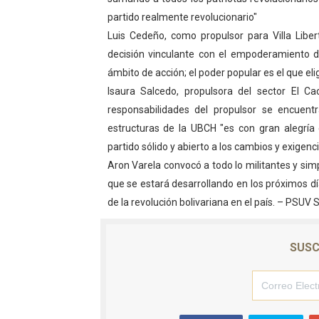
partido realmente revolucionario"
Campo Elías consolida plan
Luis Cedeño, como propulsor para Villa Liber
Fundecem inició con éxito e
decisión vinculante con el empoderamiento 
ámbito de acción; el poder popular es el que el
El Lactario del Iahula cele
Isaura Salcedo, propulsora del sector El C
responsabilidades del propulsor se encuent
Plan Vacacional "Venezuela 
estructuras de la UBCH "es con gran alegría
Inicia el plan vacacional V
partido sólido y abierto a los cambios y exigenc
Aron Varela convocó a todo lo militantes y sim
que se estará desarrollando en los próximos día
de la revolución bolivariana en el país. – PSU
SUSC