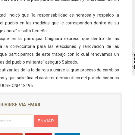
 de bacheo en el sector La Montañita
tad, indicó que "la responsabilidad es honrosa y respaldo la
l taller vacacional de origami
del pueblo en las medidas que le corresponden dentro de su
ige ahora" resaltó Cedeño
bra la Semana Mundial de la Lactancia Materna
acique en la parroquia Chiguará expresó que dentro de las
ra la convocatoria para las elecciones y renovación de las
Ríe 2026" brinda recreación y cultura a niños del municipio
 que participamos de este trabajo con lo cual renovamos un
enezuela Renace en el sector El Alcázar
ias del pueblo militante" aseguró Salcedo.
patizantes de la tolda roja a unirse al gran proceso de cambios
s y que solidifica el carácter democrático del partido histórico
V SUCRE CNP 18196
RIBIRSE VIA EMAIL