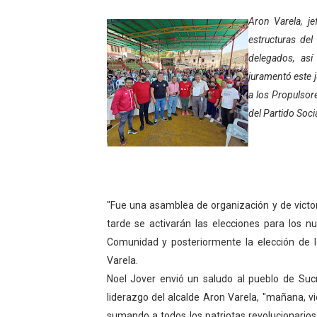
Niños merideños potencian 
Aron Varela, je
estructuras del
Fundecem ofrece taller de
delegados, as
juramentó este 
Gobierno bolivariano avanz
a los Propulsor
Niños merideños aprenden
del Partido Soci
Hospital universitario mues
Instituto Nacional de Nutri
"Fue una asamblea de organización y de victor
Gobernación de Mérida fort
tarde se activarán las elecciones para los n
Corposalud inició talleres 
Comunidad y posteriormente la elección de l
Varela.
Fortalecen formación acad
Noel Jover envió un saludo al pueblo de Sucre
liderazgo del alcalde Aron Varela, "mañana, 
Fortaleciendo la economía
sumando a todos los patriotas revolucionarios