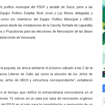
su talento en plan vacacional integral
fe político municipal del PSUV y alcalde de Sucre, junto a las
 Equipo Político Estadal, Noel Jover y Luz Rivera, delegadas y
 bordado en punto de cruz
í como los miembros del Equipo Político Municipal y UBCH,
jueves desde las instalaciones de la Cancha Techada de Lagunillas
a en la transformación del hospital Sor Juana Inés
es y Propulsoras para las elecciones de Renovación de las Bases
 sobre gaita de tambora con Fundecem
alista Unido de Venezuela.
tra sus avances en visita del Consejo Legislativo
ción celebra Semana Internacional de la Lactancia Materna
ia popular, de ahora adelante el próximo sábado a las 2 de la
alece el desarrollo productivo en Rangel
uevos Líderes de Calle, así como la elección de los Jefes de
para aspirantes al curso de Emergencia Prehospitalaria
os Jefes de UBCH y estructura correspondiente", estableció
émica de médicos en proceso de ruralidad
 al tiempo que ratificó la extraordinaria convocatoria en el
viernes 19, vamos en un casa por casa de renovación orgánico
 comunal en El Vigía con microcréditos a emprendedores y
 del PSUV en el país para la consolidación y renovación de un