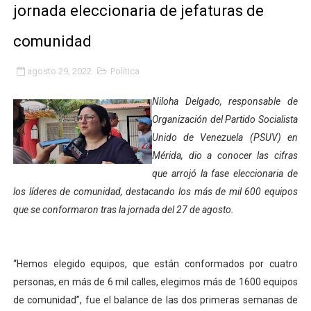
jornada eleccionaria de jefaturas de
Alcaldía de Libertador impulsa el Plan Ofensiva Comuna
comunidad
Cidata y el Observatorio Astronómico Nacional de Bras
agosto 29, 2022
Política
Concejo Municipal de Zea celebra distinción de "Muni
Niloha Delgado, responsable de
CIEPROL-ULA distingue al municipio Zea como "Munici
Organización del Partido Socialista
Unido de Venezuela (PSUV) en
Plan Quirúrgico Regional llega a Pueblo Llano con la ac
Mérida, dio a conocer las cifras
Iaanem graduó a bebés de Mérida en jornada de lactan
que arrojó la fase eleccionaria de
los líderes de comunidad, destacando los más de mil 600 equipos
Iahula pone en marcha protocolo de triaje psicosocial 
que se conformaron tras la jornada del 27 de agosto.
Arranca en Rivas Dávila el Plan de Renovación de Voce
“Hemos elegido equipos, que están conformados por cuatro
Alcalde Nelson Álvarez llevó jornada recreativa a la pa
personas, en más de 6 mil calles, elegimos más de 1600 equipos
CorpoMérida continúa con ciclos de formación
de comunidad”, fue el balance de las dos primeras semanas de