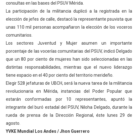
consultas en las bases del PSUV Mérida.
Fundacite culmina primera etapa de su Plan Vacacional
La participación de la militancia duplicó a la registrada en la
elección de jefes de calle, destacó la representante psuvista que
Nevado Gas optimiza servicio residencial en la Urbani
unas 110 mil personas acompañaron la elección de los voceros
Balance semestral impulsa inclusión y atención a pers
comunitarios.
Los sectores Juventud y Mujer asumen un importante
Plan Vacacional Comunitario “Ríe 2026” recorre las pa
porcentaje de las vocerías comunitarias del PSUV, indicó Delgado
que un 80 por ciento de mujeres han sido seleccionadas en las
Poder Popular en Mérida inauguró comedores escolare
distintas responsabilidades, mientras que el nuevo liderazgo
tiene espacio en el 40 por ciento del territorio merideño.
Gobierno merideño honra a pueblos originarios con en
Elegir 528 jefaturas de UBCH, será la nueva tarea de la militancia
revolucionaria en Mérida, instancias del Poder Popular que
estarán conformadas por 10 representantes, apuntó la
integrante del buró estadal del PSUV, Niloha Delgado, durante la
rueda de prensa de la Dirección Regional, éste lunes 29 de
agosto.
YVKE Mundial Los Andes / Jhon Guerrero