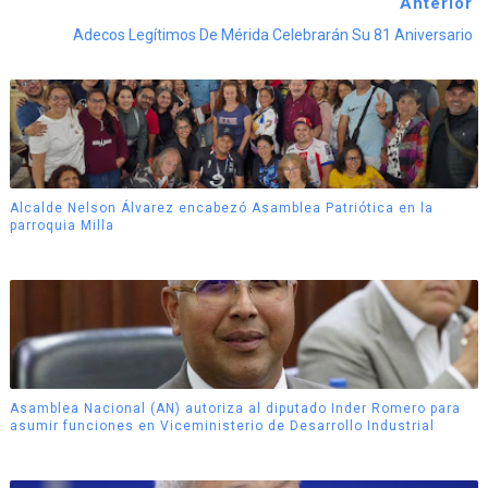
Anterior
Adecos Legítimos De Mérida Celebrarán Su 81 Aniversario
Alcalde Nelson Álvarez encabezó Asamblea Patriótica en la
parroquia Milla
Asamblea Nacional (AN) autoriza al diputado Inder Romero para
asumir funciones en Viceministerio de Desarrollo Industrial