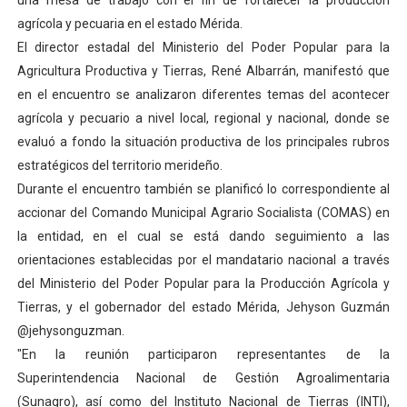
una mesa de trabajo con el fin de fortalecer la producción
Campo Elías consolida plan de bacheo en el sector La 
agrícola y pecuaria en el estado Mérida.
El director estadal del Ministerio del Poder Popular para la
Fundecem inició con éxito el taller vacacional de origa
Agricultura Productiva y Tierras, René Albarrán, manifestó que
en el encuentro se analizaron diferentes temas del acontecer
El Lactario del Iahula celebra la Semana Mundial de la 
agrícola y pecuario a nivel local, regional y nacional, donde se
evaluó a fondo la situación productiva de los principales rubros
Plan Vacacional "Venezuela Ríe 2026" brinda recreación 
estratégicos del territorio merideño.
Inicia el plan vacacional Venezuela Renace en el sector
Durante el encuentro también se planificó lo correspondiente al
accionar del Comando Municipal Agrario Socialista (COMAS) en
la entidad, en el cual se está dando seguimiento a las
orientaciones establecidas por el mandatario nacional a través
del Ministerio del Poder Popular para la Producción Agrícola y
Tierras, y el gobernador del estado Mérida, Jehyson Guzmán
@jehysonguzman.
"En la reunión participaron representantes de la
Superintendencia Nacional de Gestión Agroalimentaria
(Sunagro), así como del Instituto Nacional de Tierras (INTI),