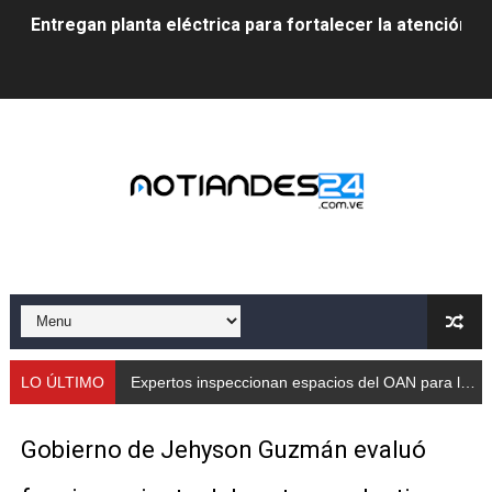
Entregan planta eléctrica para fortalecer la atención sa
Expertos inspeccionan espacios del OAN para la instal
Dictan MasterClass en el marco del Encuentro LAGO Ve
Campo Elías avanza con plan de asfaltado
Encuentro estadal fortalece la coordinación de polític
Gobernador Arnaldo Sánchez apadrina a más de 993 nu
Venezuela instala su primer detector de astropartícula
Consolidan planificación técnica en el Complejo Educat
LO ÚLTIMO
Expertos inspeccionan espacios del OAN para la instalación del detector Cherenkov de agu
Mérida fortalece su reserva deportiva de cara a comp
Gobierno de Jehyson Guzmán evaluó
Gobernación de Mérida instalará mesa de trabajo con 