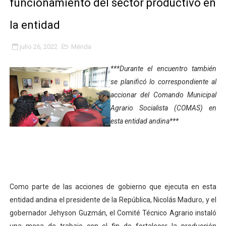
funcionamiento del sector productivo en
Niños merideños potencian su talento en plan vacaciona
la entidad
Fundecem ofrece taller de bordado en punto de cruz
julio 26, 2022
Mérida
Gobierno bolivariano avanza en la transformación del h
***Durante el encuentro también
Niños merideños aprenden sobre gaita de tambora co
se planificó lo correspondiente al
accionar del Comando Municipal
Hospital universitario muestra sus avances en visita de
Agrario Socialista (COMAS) en
esta entidad andina***
Instituto Nacional de Nutrición celebra Semana Interna
Gobernación de Mérida fortalece el desarrollo product
Corposalud inició talleres para aspirantes al curso de
Como parte de las acciones de gobierno que ejecuta en esta
Fortalecen formación académica de médicos en proces
entidad andina el presidente de la República, Nicolás Maduro, y el
gobernador Jehyson Guzmán, el Comité Técnico Agrario instaló
Fortaleciendo la economía comunal en El Vigía con mi