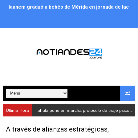
Iaanem graduó a bebés de Mérida en jornada de lactan
Iahula pone en marcha protocolo de triaje psicosocial 
Arranca en Rivas Dávila el Plan de Renovación de Voce
Alcalde Nelson Álvarez llevó jornada recreativa a la pa
CorpoMérida continúa con ciclos de formación
Fundacite culmina primera etapa de su Plan Vacacional
Nevado Gas optimiza servicio residencial en la Urbani
Balance semestral impulsa inclusión y atención a pers
Última Hora
Iahula pone en marcha protocolo de triaje psicosocial para atender a rescatistas
Plan Vacacional Comunitario “Ríe 2026” recorre las pa
A través de alianzas estratégicas,
Alcaldía del Municipio Libertador realizó una jornada s