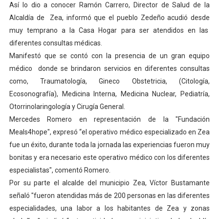
Así lo dio a conocer Ramón Carrero, Director de Salud de la
Dictan MasterClass en el marco del Encuentro LAGO Ve
Alcaldía de Zea, informó que el pueblo Zedeño acudió desde
muy temprano a la Casa Hogar para ser atendidos en las
Campo Elías avanza con plan de asfaltado
diferentes consultas médicas.
Manifestó que se contó con la presencia de un gran equipo
Encuentro estadal fortalece la coordinación de polític
médico donde se brindaron servicios en diferentes consultas
Gobernador Arnaldo Sánchez apadrina a más de 993 nu
como, Traumatología, Gineco Obstetricia, (Citología,
Ecosonografía), Medicina Interna, Medicina Nuclear, Pediatría,
Plan Quirúrgico Regional llega a Pueblo Llano con la ac
Otorrinolaringología y Cirugía General.
Mercedes Romero en representación de la "Fundación
Meals4hope", expresó “el operativo médico especializado en Zea
fue un éxito, durante toda la jornada las experiencias fueron muy
bonitas y era necesario este operativo médico con los diferentes
especialistas", comentó Romero.
Por su parte el alcalde del municipio Zea, Víctor Bustamante
señaló "fueron atendidas más de 200 personas en las diferentes
especialidades, una labor a los habitantes de Zea y zonas