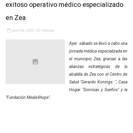
exitoso operativo médico especializado
Fundacite Mérida dicta taller gratuito de electrónica b
en Zea
INN-Mérida celebró el Lacto grado para promover el ini
abril 04, 2022
Mérida
Impulsan plan estratégico de seguridad ciudadana 2027
Ayer sábado se llevó a cabo una
Mérida impulsa desarrollo económico con taller de ma
jornada médica especializada en
el municipio Zea, gracias a las
Fomficc consolida alianzas e impulsa la economía com
alianzas estratégicas de la
Niños de Estudiantes de Mérida sembraron 110 árboles
alcaldía de Zea con el Centro de
Salud "Gerardo Konings ", Casa
Corposalud y Secretaría Social fortalecen la atención e
Hogar "Sonrisas y Sueños" y la
"Fundación Meals4hope".
Inicia el plan vacacional Venezuela Renace en el sector
Entregan planta eléctrica para fortalecer la atención sa
Expertos inspeccionan espacios del OAN para la instal