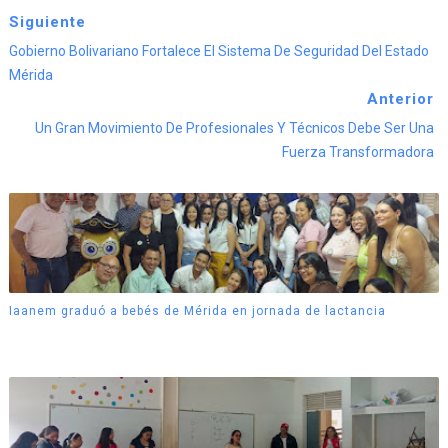
Siguiente
Gobierno Bolivariano Fortalece El Sistema De Seguridad Del Estado
Mérida
Anterior
Un Gran Movimiento De Profesionales Y Técnicos Debe Ser Una
Fuerza Transformadora
Iaanem graduó a bebés de Mérida en jornada de lactancia