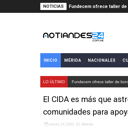
NOTICIAS
Fundecem ofrece taller de
Gobierno bolivariano avanz
Niños merideños aprenden
Hospital universitario mues
Instituto Nacional de Nutri
INICIO
MÉRIDA
NACIONALES
C
Gobernación de Mérida fort
LO ÚLTIMO
Fundecem ofrece taller de bor
Corposalud inició talleres 
Fortalecen formación acad
El CIDA es más que astr
Fortaleciendo la economía
comunidades para apoy
Campo Elías consolida plan
marzo 24, 2022
Mérida