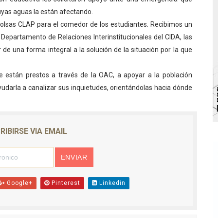
uyas aguas la están afectando.
talecen la integración comunitaria en Campo Elías
 bolsas CLAP para el comedor de los estudiantes. Recibimos un
écnica en el Complejo Educativo de Talento Deportivo
 Departamento de Relaciones Interinstitucionales del CIDA, las
 de una forma integral a la solución de la situación por la que
a deportiva de cara a competencias nacionales
 están prestos a través de la OAC, a apoyar a la población
alará mesa de trabajo con educadores jubilados
yudarla a canalizar sus inquietudes, orientándolas hacia dónde
su talento en plan vacacional integral
RIBIRSE VIA EMAIL
Google+
Pinterest
Linkedin