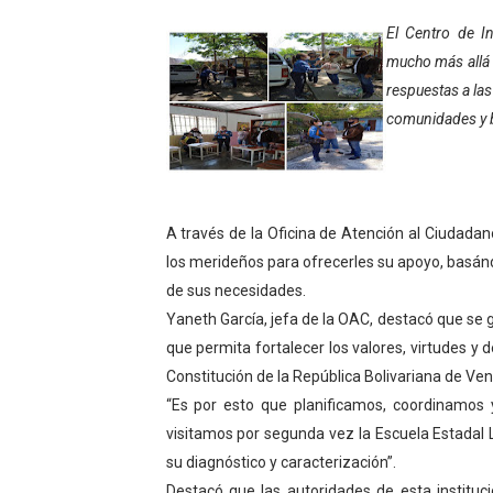
Fundecem inició con éxito e
El Centro de I
mucho más allá 
El Lactario del Iahula cele
respuestas a la
comunidades y b
Plan Vacacional "Venezuela 
Iniciación al yoga reúne a
Mincomunas impulsa el auto
A través de la Oficina de Atención al Ciudadano
los merideños para ofrecerles su apoyo, basánd
‎Unión cívico militar rindi
de sus necesidades.
Yaneth García, jefa de la OAC, destacó que se g
Gobernación de Mérida real
que permita fortalecer los valores, virtudes y
Inicia el Plan Cultura Vaca
Constitución de la República Bolivariana de Ve
“Es por esto que planificamos, coordinamos
Ibime inició tradicional pl
visitamos por segunda vez la Escuela Estadal 
su diagnóstico y caracterización”.
Merideños disfrutarán del 
Destacó que las autoridades de esta instituc