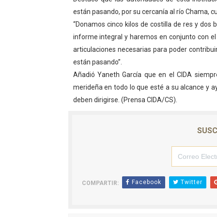
están pasando, por su cercanía al río Chama, c
Recreación y formación for
“Donamos cinco kilos de costilla de res y dos
Consolidan planificación t
informe integral y haremos en conjunto con el
articulaciones necesarias para poder contribuir
Mérida fortalece su reserv
están pasando”.
Añadió Yaneth García que en el CIDA siempre
Gobernación de Mérida inst
merideña en todo lo que esté a su alcance y a
Niños merideños potencian 
deben dirigirse. (Prensa CIDA/CS).
SUSC
Facebook
Twitter
COMPARTIR: