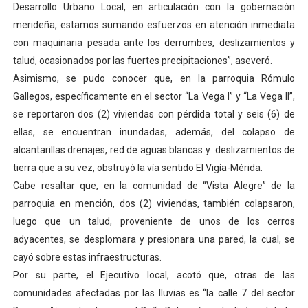
Desarrollo Urbano Local, en articulación con la gobernación
Plan Quirúrgico Regional llega a Pueblo Llano con la ac
merideña, estamos sumando esfuerzos en atención inmediata
con maquinaria pesada ante los derrumbes, deslizamientos y
Iaanem graduó a bebés de Mérida en jornada de lactan
talud, ocasionados por las fuertes precipitaciones”, aseveró.
Asimismo, se pudo conocer que, en la parroquia Rómulo
Iahula pone en marcha protocolo de triaje psicosocial 
Gallegos, específicamente en el sector “La Vega I” y “La Vega II”,
Arranca en Rivas Dávila el Plan de Renovación de Voce
se reportaron dos (2) viviendas con pérdida total y seis (6) de
ellas, se encuentran inundadas, además, del colapso de
Alcalde Nelson Álvarez llevó jornada recreativa a la pa
alcantarillas drenajes, red de aguas blancas y deslizamientos de
tierra que a su vez, obstruyó la vía sentido El Vigía-Mérida.
Cabe resaltar que, en la comunidad de “Vista Alegre” de la
parroquia en mención, dos (2) viviendas, también colapsaron,
luego que un talud, proveniente de unos de los cerros
adyacentes, se desplomara y presionara una pared, la cual, se
cayó sobre estas infraestructuras.
Por su parte, el Ejecutivo local, acotó que, otras de las
comunidades afectadas por las lluvias es “la calle 7 del sector