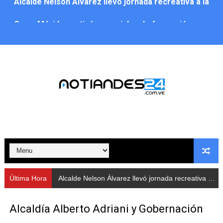
CorpoMérida continúa con ciclos de formación
Fundacite culmina primera etapa de su Plan Vacacional
Nevado Gas optimiza servicio residencial en la Urbani
Balance semestral impulsa inclusión y atención a pers
Plan Vacacional Comunitario “Ríe 2026” recorre las pa
Alcaldía del Municipio Libertador realizó una jornada s
Fundacite Mérida dicta taller gratuito de electrónica b
INN-Mérida celebró el Lacto grado para promover el ini
Última Hora
Alcalde Nelson Álvarez llevó jornada recreativa a la parroquia Jacinto Plaza
Impulsan plan estratégico de seguridad ciudadana 2027
Alcaldía Alberto Adriani y Gobernación
Mérida impulsa desarrollo económico con taller de ma