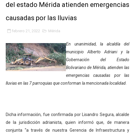
del estado Mérida atienden emergencias
Fomficc consolida alianzas e impulsa la economía com
causadas por las lluvias
Niños de Estudiantes de Mérida sembraron 110 árboles
febrero 21, 2022
Mérida
Corposalud y Secretaría Social fortalecen la atención e
En unanimidad, la alcaldía del
Inicia el plan vacacional Venezuela Renace en el sector
municipio Alberto Adriani y la
Gobernación del Estado
Entregan planta eléctrica para fortalecer la atención sa
Bolivariano de Mérida, atienden las
Expertos inspeccionan espacios del OAN para la instal
emergencias causadas por las
lluvias en las 7 parroquias que conforman la mencionada localidad.
Dictan MasterClass en el marco del Encuentro LAGO Ve
Campo Elías avanza con plan de asfaltado
Dicha información, fue confirmada por Lisandro Segura, alcalde
Encuentro estadal fortalece la coordinación de polític
de la jurisdicción adrianista, quien informó que, de manera
Gobernador Arnaldo Sánchez apadrina a más de 993 nu
conjunta “a través de nuestra Gerencia de Infraestructura y