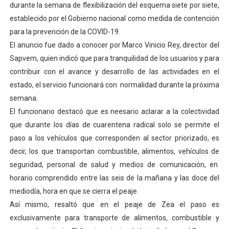
durante la semana de flexibilización del esquema siete por siete,
Dictan MasterClass en el marco del Encuentro LAGO Ve
establecido por el Gobierno nacional como medida de contención
para la prevención de la COVID-19.
Campo Elías avanza con plan de asfaltado
El anuncio fue dado a conocer por Marco Vinicio Rey, director del
Sapvem, quien indicó que para tranquilidad de los usuarios y para
Encuentro estadal fortalece la coordinación de polític
contribuir con el avance y desarrollo de las actividades en el
Gobernador Arnaldo Sánchez apadrina a más de 993 nu
estado, el servicio funcionará con normalidad durante la próxima
semana.
Plan Quirúrgico Regional llega a Pueblo Llano con la ac
El funcionario destacó que es neesario aclarar a la colectividad
que durante los días de cuarentena radical solo se permite el
paso a los vehículos que corresponden al sector priorizado, es
decir, los que transportan combustible, alimentos, vehículos de
seguridad, personal de salud y medios de comunicación, en
horario comprendido entre las seis de la mañana y las doce del
mediodía, hora en que se cierra el peaje.
Así mismo, resaltó que en el peaje de Zea el paso es
exclusivamente para transporte de alimentos, combustible y