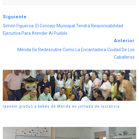
Siguiente
Simón Figueroa: El Concejo Municipal Tendrá Responsabilidad
Ejecutiva Para Atender Al Pueblo
Anterior
Mérida Se Redescubre Como La Encantadora Ciudad De Los
Caballeros
Iaanem graduó a bebés de Mérida en jornada de lactancia