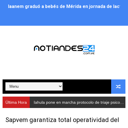
Iaanem graduó a bebés de Mérida en jornada de lactan
Iahula pone en marcha protocolo de triaje psicosocial 
Arranca en Rivas Dávila el Plan de Renovación de Voce
Alcalde Nelson Álvarez llevó jornada recreativa a la pa
CorpoMérida continúa con ciclos de formación
Fundacite culmina primera etapa de su Plan Vacacional
Nevado Gas optimiza servicio residencial en la Urbani
Balance semestral impulsa inclusión y atención a pers
Última Hora
Iahula pone en marcha protocolo de triaje psicosocial para atender a rescatistas
Plan Vacacional Comunitario “Ríe 2026” recorre las pa
Sapvem garantiza total operatividad del
Alcaldía del Municipio Libertador realizó una jornada s