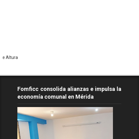
Tod
Fomficc consolida alianzas e impulsa la
economía comunal en Mérida