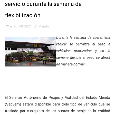
servicio durante la semana de
Fundacite Mérida dicta taller gratuito de electrónica b
flexibilización
INN-Mérida celebró el Lacto grado para promover el ini
enero 08, 2021
Mérida
Impulsan plan estratégico de seguridad ciudadana 2027
Durante la semana de cuarentena
Mérida impulsa desarrollo económico con taller de ma
radical se permitirá el paso a
vehículos priorizados y en la
Fomficc consolida alianzas e impulsa la economía com
semana flexible el paso se abrirá
Niños de Estudiantes de Mérida sembraron 110 árboles
de manera normal
Corposalud y Secretaría Social fortalecen la atención e
Inicia el plan vacacional Venezuela Renace en el sector
El Servicio Autónomo de Peajes y Vialidad del Estado Mérida
Entregan planta eléctrica para fortalecer la atención sa
(Sapvem) estará disponible para todo tipo de vehículo que se
Expertos inspeccionan espacios del OAN para la instal
traslade por cualquiera de los puntos de peaje en la entidad