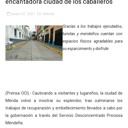
encantadora ciudad de los caballeros
Expertos inspeccionan espacios del OAN para la instal
enero 07, 2021
Mérida
Dictan MasterClass en el marco del Encuentro LAGO Ve
Gracias a los trabajos ejecutados,
Campo Elías avanza con plan de asfaltado
turistas y merideños cuentan con
espacios físicos agradables para
Encuentro estadal fortalece la coordinación de polític
su esparcimiento y disfrute
Gobernador Arnaldo Sánchez apadrina a más de 993 nu
Venezuela instala su primer detector de astropartícula
Consolidan planificación técnica en el Complejo Educat
(Prensa OCI).- Cautivando a visitantes y lugareños, la ciudad de
Mérida fortalece su reserva deportiva de cara a comp
Mérida volvió a mostrar su esplendor, tras culminarse los
trabajos de recuperación y embellecimiento llevados a cabo por
Gobernación de Mérida instalará mesa de trabajo con 
la gobernación a través del Servicio Desconcentrado Preciosa
Niños merideños potencian su talento en plan vacaciona
Mérideña.