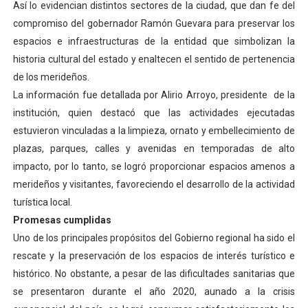
Así lo evidencian distintos sectores de la ciudad, que dan fe del
Fundecem ofrece taller de bordado en punto de cruz
compromiso del gobernador Ramón Guevara para preservar los
espacios e infraestructuras de la entidad que simbolizan la
Gobierno bolivariano avanza en la transformación del h
historia cultural del estado y enaltecen el sentido de pertenencia
de los merideños.
Niños merideños aprenden sobre gaita de tambora co
La información fue detallada por Alirio Arroyo, presidente de la
Hospital universitario muestra sus avances en visita de
institución, quien destacó que las actividades ejecutadas
estuvieron vinculadas a la limpieza, ornato y embellecimiento de
Plan Vacacional Comunitario “Ríe 2026” recorre las pa
plazas, parques, calles y avenidas en temporadas de alto
impacto, por lo tanto, se logró proporcionar espacios amenos a
merideños y visitantes, favoreciendo el desarrollo de la actividad
turística local.
Promesas cumplidas
Uno de los principales propósitos del Gobierno regional ha sido el
rescate y la preservación de los espacios de interés turístico e
histórico. No obstante, a pesar de las dificultades sanitarias que
se presentaron durante el año 2020, aunado a la crisis