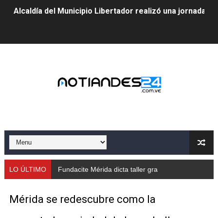
Alcaldía del Municipio Libertador realizó una jornada s
Fundacite Mérida dicta taller gratuito de electrónica b
INN-Mérida celebró el Lacto grado para promover el ini
Impulsan plan estratégico de seguridad ciudadana 2027
Mérida impulsa desarrollo económico con taller de ma
Fomficc consolida alianzas e impulsa la economía com
Niños de Estudiantes de Mérida sembraron 110 árboles
Corposalud y Secretaría Social fortalecen la atención e
LO ÚLTIMO
Fundacite Mérida dicta taller gratuito de electróni
Inicia el plan vacacional Venezuela Renace en el sector
Mérida se redescubre como la
Entregan planta eléctrica para fortalecer la atención sa