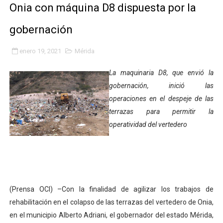
Onia con máquina D8 dispuesta por la
Plan Quirúrgico Regional llega a Pueblo Llano con la ac
gobernación
Iaanem graduó a bebés de Mérida en jornada de lactan
enero 19, 2021
Mérida
Iahula pone en marcha protocolo de triaje psicosocial 
La maquinaria D8, que envió la
Arranca en Rivas Dávila el Plan de Renovación de Voce
gobernación, inició las
operaciones en el despeje de las
Alcalde Nelson Álvarez llevó jornada recreativa a la pa
terrazas para permitir la
CorpoMérida continúa con ciclos de formación
operatividad del vertedero
Fundacite culmina primera etapa de su Plan Vacacional
Nevado Gas optimiza servicio residencial en la Urbani
(Prensa OCI) –Con la finalidad de agilizar los trabajos de
Balance semestral impulsa inclusión y atención a pers
rehabilitación en el colapso de las terrazas del vertedero de Onia,
Plan Vacacional Comunitario “Ríe 2026” recorre las pa
en el municipio Alberto Adriani, el gobernador del estado Mérida,