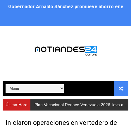
Gobernador Arnaldo Sánchez promueve ahorro energé
Plan Vacacional Renace Venezuela 2026 lleva activida
Plan de alumbrado público sustituye progresivamente m
Cuerpos de Seguridad activaron operativos nocturnos p
​Gobierno Bolivariano avanza en la instalación de nuev
Gobernación de Mérida despliega plan de atención integ
Alcaldía de Libertador impulsa el Plan Ofensiva Comuna
Cidata y el Observatorio Astronómico Nacional de Bras
Última Hora
Plan Vacacional Renace Venezuela 2026 lleva actividades recreativas a Los Guaimaros
Concejo Municipal de Zea celebra distinción de "Muni
Iniciaron operaciones en vertedero de
CIEPROL-ULA distingue al municipio Zea como "Munici