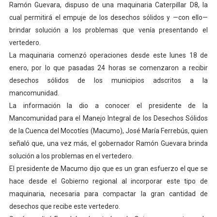
Ramón Guevara, dispuso de una maquinaria Caterpillar D8, la
Alcaldía del Municipio Libertador realizó una jornada s
cual permitirá el empuje de los desechos sólidos y —con ello—
brindar solución a los problemas que venía presentando el
Fundacite Mérida dicta taller gratuito de electrónica b
vertedero.
La maquinaria comenzó operaciones desde este lunes 18 de
INN-Mérida celebró el Lacto grado para promover el ini
enero, por lo que pasadas 24 horas se comenzaron a recibir
Impulsan plan estratégico de seguridad ciudadana 2027
desechos sólidos de los municipios adscritos a la
mancomunidad.
Jornada social benefició a 250 familias en Los Guarima
La información la dio a conocer el presidente de la
Mancomunidad para el Manejo Integral de los Desechos Sólidos
de la Cuenca del Mocotíes (Macumo), José María Ferrebús, quien
señaló que, una vez más, el gobernador Ramón Guevara brinda
solución a los problemas en el vertedero.
El presidente de Macumo dijo que es un gran esfuerzo el que se
hace desde el Gobierno regional al incorporar este tipo de
maquinaria, necesaria para compactar la gran cantidad de
desechos que recibe este vertedero.