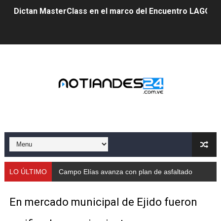
Dictan MasterClass en el marco del Encuentro LAGO Ve
Campo Elías avanza con plan de asfaltado
Encuentro estadal fortalece la coordinación de polític
Gobernador Arnaldo Sánchez apadrina a más de 993 nu
Venezuela instala su primer detector de astropartícula
Consolidan planificación técnica en el Complejo Educat
Mérida fortalece su reserva deportiva de cara a comp
Gobernación de Mérida instalará mesa de trabajo con 
LO ÚLTIMO
Campo Elías avanza con plan de asfaltado
Niños merideños potencian su talento en plan vacaciona
En mercado municipal de Ejido fueron
Fundecem ofrece taller de bordado en punto de cruz