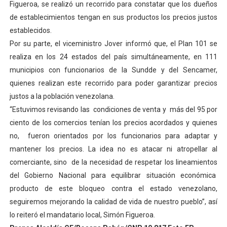
Figueroa, se realizó un recorrido para constatar que los dueños
El Lactario del Iahula celebra la Semana Mundial de la 
de establecimientos tengan en sus productos los precios justos
establecidos.
Plan Vacacional "Venezuela Ríe 2026" brinda recreación 
Por su parte, el viceministro Jover informó que, el Plan 101 se
realiza en los 24 estados del país simultáneamente, en 111
Iniciación al yoga reúne a diversos clubes deportivos 
municipios con funcionarios de la Sundde y del Sencamer,
Mincomunas impulsa el autogobierno en Mérida con plan 
quienes realizan este recorrido para poder garantizar precios
justos a la población venezolana.
Expertos inspeccionan espacios del OAN para la instal
“Estuvimos revisando las condiciones de venta y más del 95 por
ciento de los comercios tenían los precios acordados y quienes
no, fueron orientados por los funcionarios para adaptar y
mantener los precios. La idea no es atacar ni atropellar al
comerciante, sino de la necesidad de respetar los lineamientos
del Gobierno Nacional para equilibrar situación económica
producto de este bloqueo contra el estado venezolano,
seguiremos mejorando la calidad de vida de nuestro pueblo”, así
lo reiteró el mandatario local, Simón Figueroa.