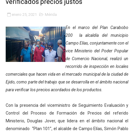
verificados precios justos
Gobierno bolivariano avanza en la transformación del h
enero 25, 2021
Mérida
Niños merideños aprenden sobre gaita de tambora co
En el marco del Plan Carabobo
Hospital universitario muestra sus avances en visita de
200 la alcaldía del municipio
Campo Elías, conjuntamente con el
Instituto Nacional de Nutrición celebra Semana Interna
vice Ministerio del Poder Popular
de Comercio Nacional, realizó un
Gobernación de Mérida fortalece el desarrollo product
recorrido de inspección en locales
Corposalud inició talleres para aspirantes al curso de
comerciales que hacen vida en el mercado municipal de la ciudad de
Ejido, como parte del trabajo que se desarrolla en el ámbito nacional
Fortalecen formación académica de médicos en proces
para verificar los precios acordados de los productos.
Fortaleciendo la economía comunal en El Vigía con mi
Con la presencia del viceministro de Seguimiento Evaluación y
Control del Proceso de Formación de Precios del referido
Campo Elías consolida plan de bacheo en el sector La 
Ministerio, Douglas Jover, que lidera en el ámbito nacional el
Fundecem inició con éxito el taller vacacional de origa
denominado “Plan 101”, el alcalde de Campo Elías, Simón Pablo