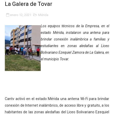
La Galera de Tovar
INN-Mérida celebró el Lacto grado para promover el ini
enero 12, 2021
Mérida
Impulsan plan estratégico de seguridad ciudadana 2027
Los equipos técnicos de la Empresa, en el
Mérida impulsa desarrollo económico con taller de ma
estado Mérida, instalaron una antena para
brindar conexión inalámbrica a familias y
Fomficc consolida alianzas e impulsa la economía com
estudiantes en zonas aledañas al Liceo
Niños de Estudiantes de Mérida sembraron 110 árboles
Bolivariano Ezequiel Zamora de La Galera, en
el municipio Tovar.
Corposalud y Secretaría Social fortalecen la atención e
Inicia el plan vacacional Venezuela Renace en el sector
Entregan planta eléctrica para fortalecer la atención sa
Expertos inspeccionan espacios del OAN para la instal
Cantv activó en el estado Mérida una antena Wi-Fi para brindar
conexión de Internet inalámbrico, de acceso libre y gratuito, a los
Dictan MasterClass en el marco del Encuentro LAGO Ve
habitantes de las zonas aledañas del Liceo Bolivariano Ezequiel