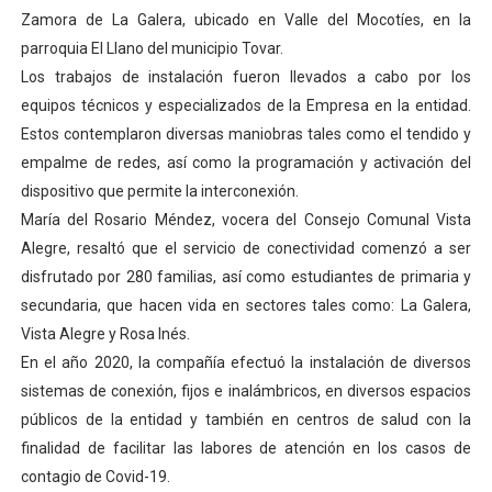
Zamora de La Galera, ubicado en Valle del Mocotíes, en la
Campo Elías avanza con plan de asfaltado
parroquia El Llano del municipio Tovar.
Encuentro estadal fortalece la coordinación de polític
Los trabajos de instalación fueron llevados a cabo por los
equipos técnicos y especializados de la Empresa en la entidad.
Gobernador Arnaldo Sánchez apadrina a más de 993 nu
Estos contemplaron diversas maniobras tales como el tendido y
empalme de redes, así como la programación y activación del
Plan Quirúrgico Regional llega a Pueblo Llano con la ac
dispositivo que permite la interconexión.
María del Rosario Méndez, vocera del Consejo Comunal Vista
Iaanem graduó a bebés de Mérida en jornada de lactan
Alegre, resaltó que el servicio de conectividad comenzó a ser
disfrutado por 280 familias, así como estudiantes de primaria y
secundaria, que hacen vida en sectores tales como: La Galera,
Vista Alegre y Rosa Inés.
En el año 2020, la compañía efectuó la instalación de diversos
sistemas de conexión, fijos e inalámbricos, en diversos espacios
públicos de la entidad y también en centros de salud con la
finalidad de facilitar las labores de atención en los casos de
contagio de Covid-19.