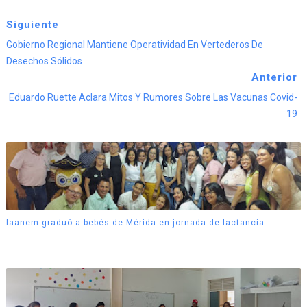
Siguiente
Gobierno Regional Mantiene Operatividad En Vertederos De
Desechos Sólidos
Anterior
Eduardo Ruette Aclara Mitos Y Rumores Sobre Las Vacunas Covid-
19
Iaanem graduó a bebés de Mérida en jornada de lactancia