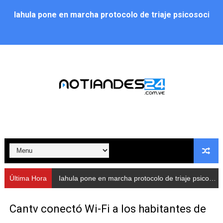
Iahula pone en marcha protocolo de triaje psicosocial 
Arranca en Rivas Dávila el Plan de Renovación de Voce
Alcalde Nelson Álvarez llevó jornada recreativa a la pa
CorpoMérida continúa con ciclos de formación
Fundacite culmina primera etapa de su Plan Vacacional
Nevado Gas optimiza servicio residencial en la Urbani
Balance semestral impulsa inclusión y atención a pers
Plan Vacacional Comunitario “Ríe 2026” recorre las pa
Última Hora
Arranca en
Alcaldía del Municipio Libertador realizó una jornada s
Cantv conectó Wi-Fi a los habitantes de
Fundacite Mérida dicta taller gratuito de electrónica b