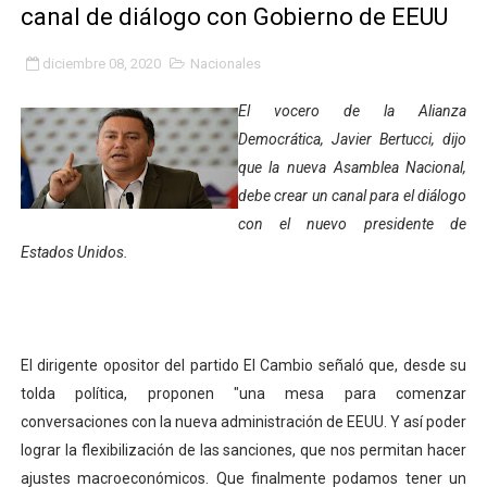
canal de diálogo con Gobierno de EEUU
Fundacite Mérida dicta taller gratuito de electrónica b
diciembre 08, 2020
Nacionales
INN-Mérida celebró el Lacto grado para promover el ini
El vocero de la Alianza
Impulsan plan estratégico de seguridad ciudadana 2027
Democrática, Javier Bertucci, dijo
que la nueva Asamblea Nacional,
Mérida impulsa desarrollo económico con taller de ma
debe crear un canal para el diálogo
Fomficc consolida alianzas e impulsa la economía com
con el nuevo presidente de
Estados Unidos.
Niños de Estudiantes de Mérida sembraron 110 árboles
Corposalud y Secretaría Social fortalecen la atención e
El dirigente opositor del partido El Cambio señaló que, desde su
Inicia el plan vacacional Venezuela Renace en el sector
tolda política, proponen "una mesa para comenzar
Entregan planta eléctrica para fortalecer la atención sa
conversaciones con la nueva administración de EEUU. Y así poder
lograr la flexibilización de las sanciones, que nos permitan hacer
Expertos inspeccionan espacios del OAN para la instal
ajustes macroeconómicos. Que finalmente podamos tener un