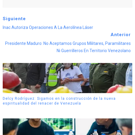
Siguiente
Inac Autoriza Operaciones A La Aerolínea Láser
Anterior
Presidente Maduro: No Aceptamos Grupos Militares, Paramilitares
Ni Guerrilleros En Territorio Venezolano
Delcy Rodríguez: Sigamos en la construcción de la nueva
espiritualidad del renacer de Venezuela