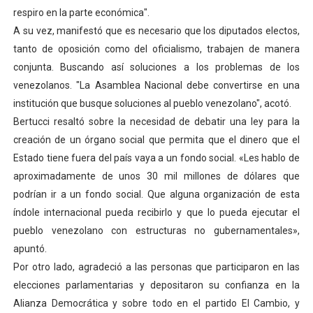
respiro en la parte económica".
Dictan MasterClass en el marco del Encuentro LAGO Ve
A su vez, manifestó que es necesario que los diputados electos,
Campo Elías avanza con plan de asfaltado
tanto de oposición como del oficialismo, trabajen de manera
conjunta. Buscando así soluciones a los problemas de los
Encuentro estadal fortalece la coordinación de polític
venezolanos. "La Asamblea Nacional debe convertirse en una
institución que busque soluciones al pueblo venezolano", acotó.
Gobernador Arnaldo Sánchez apadrina a más de 993 nu
Bertucci resaltó sobre la necesidad de debatir una ley para la
creación de un órgano social que permita que el dinero que el
Plan Quirúrgico Regional llega a Pueblo Llano con la ac
Estado tiene fuera del país vaya a un fondo social. «Les hablo de
aproximadamente de unos 30 mil millones de dólares que
podrían ir a un fondo social. Que alguna organización de esta
índole internacional pueda recibirlo y que lo pueda ejecutar el
pueblo venezolano con estructuras no gubernamentales»,
apuntó.
Por otro lado, agradeció a las personas que participaron en las
elecciones parlamentarias y depositaron su confianza en la
Alianza Democrática y sobre todo en el partido El Cambio, y