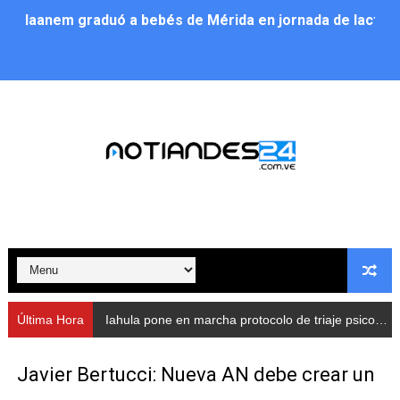
Iaanem graduó a bebés de Mérida en jornada de lactan
Iahula pone en marcha protocolo de triaje psicosocial 
Arranca en Rivas Dávila el Plan de Renovación de Voce
Alcalde Nelson Álvarez llevó jornada recreativa a la pa
CorpoMérida continúa con ciclos de formación
Fundacite culmina primera etapa de su Plan Vacacional
Nevado Gas optimiza servicio residencial en la Urbani
Balance semestral impulsa inclusión y atención a pers
Última Hora
Iahula pone en marcha protocolo de triaje psicosocial para atender a rescatistas
Plan Vacacional Comunitario “Ríe 2026” recorre las pa
Javier Bertucci: Nueva AN debe crear un
Alcaldía del Municipio Libertador realizó una jornada s