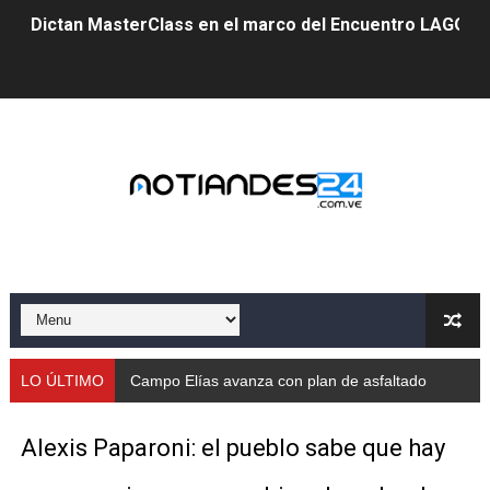
Dictan MasterClass en el marco del Encuentro LAGO Ve
Campo Elías avanza con plan de asfaltado
Encuentro estadal fortalece la coordinación de polític
Gobernador Arnaldo Sánchez apadrina a más de 993 nu
Venezuela instala su primer detector de astropartícula
Consolidan planificación técnica en el Complejo Educat
Mérida fortalece su reserva deportiva de cara a comp
Gobernación de Mérida instalará mesa de trabajo con 
LO ÚLTIMO
Campo Elías avanza con plan de asfaltado
Niños merideños potencian su talento en plan vacaciona
Alexis Paparoni: el pueblo sabe que hay
Fundecem ofrece taller de bordado en punto de cruz