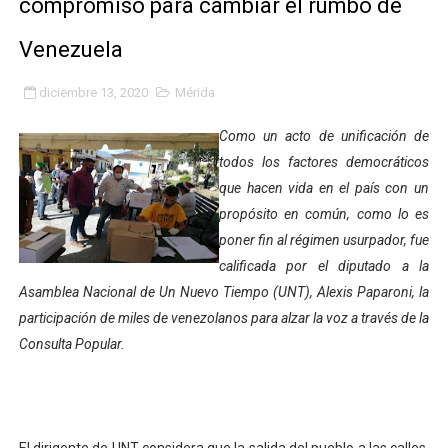
compromiso para cambiar el rumbo de
Gobierno bolivariano avanza en la transformación del h
Venezuela
Niños merideños aprenden sobre gaita de tambora co
diciembre 13, 2020
Mérida
Hospital universitario muestra sus avances en visita de
Como un acto de unificación de
Instituto Nacional de Nutrición celebra Semana Interna
todos los factores democráticos
que hacen vida en el país con un
Gobernación de Mérida fortalece el desarrollo product
propósito en común, como lo es
poner fin al régimen usurpador, fue
Corposalud inició talleres para aspirantes al curso de
calificada por el diputado a la
Asamblea Nacional de Un Nuevo Tiempo (UNT), Alexis Paparoni, la
Fortalecen formación académica de médicos en proces
participación de miles de venezolanos para alzar la voz a través de la
Fortaleciendo la economía comunal en El Vigía con mi
Consulta Popular.
Campo Elías consolida plan de bacheo en el sector La 
Fundecem inició con éxito el taller vacacional de origa