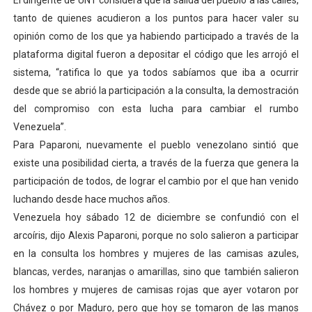
El dirigente de UNT considera que la salida del pueblo a las calles,
El Lactario del Iahula celebra la Semana Mundial de la 
tanto de quienes acudieron a los puntos para hacer valer su
opinión como de los que ya habiendo participado a través de la
Plan Vacacional "Venezuela Ríe 2026" brinda recreación 
plataforma digital fueron a depositar el código que les arrojó el
sistema, “ratifica lo que ya todos sabíamos que iba a ocurrir
Iniciación al yoga reúne a diversos clubes deportivos 
desde que se abrió la participación a la consulta, la demostración
del compromiso con esta lucha para cambiar el rumbo
Mincomunas impulsa el autogobierno en Mérida con plan 
Venezuela”.
Expertos inspeccionan espacios del OAN para la instal
Para Paparoni, nuevamente el pueblo venezolano sintió que
existe una posibilidad cierta, a través de la fuerza que genera la
participación de todos, de lograr el cambio por el que han venido
luchando desde hace muchos años.
Venezuela hoy sábado 12 de diciembre se confundió con el
arcoíris, dijo Alexis Paparoni, porque no solo salieron a participar
en la consulta los hombres y mujeres de las camisas azules,
blancas, verdes, naranjas o amarillas, sino que también salieron
los hombres y mujeres de camisas rojas que ayer votaron por
Chávez o por Maduro, pero que hoy se tomaron de las manos