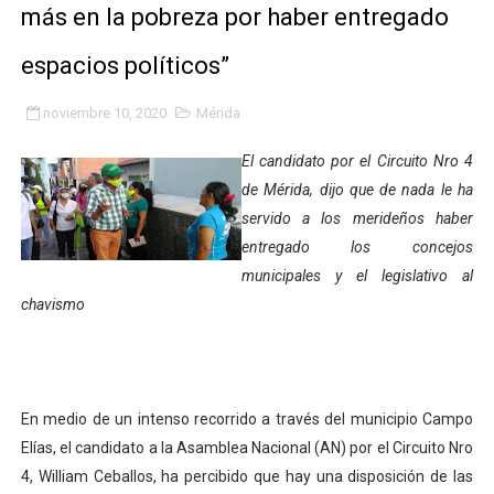
más en la pobreza por haber entregado
Fundacite Mérida dicta taller gratuito de electrónica b
espacios políticos”
INN-Mérida celebró el Lacto grado para promover el ini
noviembre 10, 2020
Mérida
Impulsan plan estratégico de seguridad ciudadana 2027
El candidato por el Circuito Nro 4
Mérida impulsa desarrollo económico con taller de ma
de Mérida, dijo que de nada le ha
servido a los merideños haber
Fomficc consolida alianzas e impulsa la economía com
entregado los concejos
Niños de Estudiantes de Mérida sembraron 110 árboles
municipales y el legislativo al
chavismo
Corposalud y Secretaría Social fortalecen la atención e
Inicia el plan vacacional Venezuela Renace en el sector
En medio de un intenso recorrido a través del municipio Campo
Entregan planta eléctrica para fortalecer la atención sa
Elías, el candidato a la Asamblea Nacional (AN) por el Circuito Nro
Expertos inspeccionan espacios del OAN para la instal
4, William Ceballos, ha percibido que hay una disposición de las