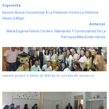
Siguiente
Injuvem Busca Concientizar A La Población Contra La Violencia
Hacia La Mujer
Anterior
María Eugenia Febres Cordero: Habitantes Y Comerciantes De La
Parroquia Milla ¡Están Hartos!
Iaanem graduó a bebés de Mérida en jornada de lactancia