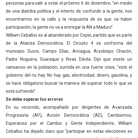
personas para salir a votar el próximo 6 de diciembre, “en medio
Dictan MasterClass en el marco del Encuentro LAGO Ve
de una diatriba política y el intento de confundir a la gente, nos
encontramos en la calle y la respuesta de es que va haber
Campo Elías avanza con plan de asfaltado
participación, la gente no va a entregar la AN a Maduro”.
William Ceballos es al abanderado por Copei, partido que es parte
Encuentro estadal fortalece la coordinación de polític
de la Alianza Democrática. El Circuito 4 se conforma del
Gobernador Arnaldo Sánchez apadrina a más de 993 nu
municipio Sucre, Campo Elías, Aricagua, Arzobispo Chacón,
Padre Noguera, Guaraque y Rivas Dávila. Dijo que existe un
Plan Quirúrgico Regional llega a Pueblo Llano con la ac
cansancio en la población, sumida en una fuerte crisis, “este el
gobierno del no hay. No hay gas, electricidad, dinero, gasolina, y
se hace obligatorio buscar la manera de superar todo lo que se
está sufriendo”.
Se debe superar los errores
En su recorrido, acompañado por dirigentes de Avanzada
Progresista (AP), Acción Democrática (AD), Cambiemos,
Esperanza por el Cambio y Gente Independiente, William
Ceballos ha dejado claro que “participar en estas elecciones es