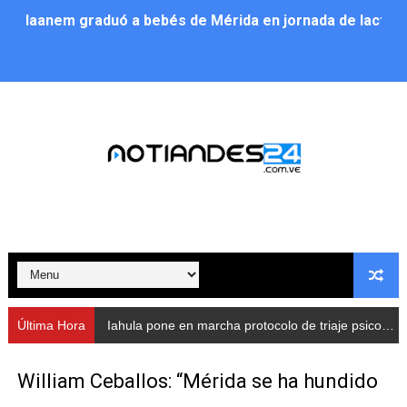
Iaanem graduó a bebés de Mérida en jornada de lactan
Iahula pone en marcha protocolo de triaje psicosocial 
Arranca en Rivas Dávila el Plan de Renovación de Voce
Alcalde Nelson Álvarez llevó jornada recreativa a la pa
CorpoMérida continúa con ciclos de formación
Fundacite culmina primera etapa de su Plan Vacacional
Nevado Gas optimiza servicio residencial en la Urbani
Balance semestral impulsa inclusión y atención a pers
Última Hora
Iahula pone en marcha protocolo de triaje psicosocial para atender a rescatistas
Plan Vacacional Comunitario “Ríe 2026” recorre las pa
William Ceballos: “Mérida se ha hundido
Alcaldía del Municipio Libertador realizó una jornada s