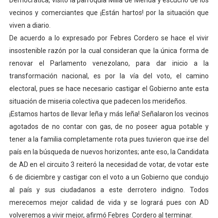
Democrática, visitó la parroquia Milla de Mérida y escuchó de los
El Lactario del Iahula celebra la Semana Mundial de la 
vecinos y comerciantes que ¡Están hartos! por la situación que
viven a diario.
Plan Vacacional "Venezuela Ríe 2026" brinda recreación 
De acuerdo a lo expresado por Febres Cordero se hace el vivir
insostenible razón por la cual consideran que la única forma de
Iniciación al yoga reúne a diversos clubes deportivos 
renovar el Parlamento venezolano, para dar inicio a la
transformación nacional, es por la vía del voto, el camino
Mincomunas impulsa el autogobierno en Mérida con plan 
electoral, pues se hace necesario castigar el Gobierno ante esta
Expertos inspeccionan espacios del OAN para la instal
situación de miseria colectiva que padecen los merideños.
¡Estamos hartos de llevar leña y más leña! Señalaron los vecinos
agotados de no contar con gas, de no poseer agua potable y
tener a la familia completamente rota pues tuvieron que irse del
país en la búsqueda de nuevos horizontes; ante eso, la Candidata
de AD en el circuito 3 reiteró la necesidad de votar, de votar este
6 de diciembre y castigar con el voto a un Gobierno que condujo
al país y sus ciudadanos a este derrotero indigno. Todos
merecemos mejor calidad de vida y se logrará pues con AD
volveremos a vivir mejor, afirmó Febres Cordero al terminar.