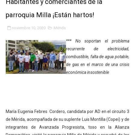
Habitantes y comerciantes de la
Gobierno bolivariano avanza en la transformación del h
parroquia Milla ¡Están hartos!
Niños merideños aprenden sobre gaita de tambora co
noviembre 10, 2020
Mérida
Hospital universitario muestra sus avances en visita de
*** No soportan el problema
Instituto Nacional de Nutrición celebra Semana Interna
recurrente de electricidad,
combustible, falta de agua potable,
Gobernación de Mérida fortalece el desarrollo product
de gas en el marco de una crisis
económica insostenible
Corposalud inició talleres para aspirantes al curso de
Fortalecen formación académica de médicos en proces
Fortaleciendo la economía comunal en El Vigía con mi
María Eugenia Febres Cordero, candidata por AD en el circuito 3
Campo Elías consolida plan de bacheo en el sector La 
de Mérida, acompañada de su suplente Luis Montilla (Copei) y de
integrantes de Avanzada Progresista, toso en la Alianza
Fundecem inició con éxito el taller vacacional de origa