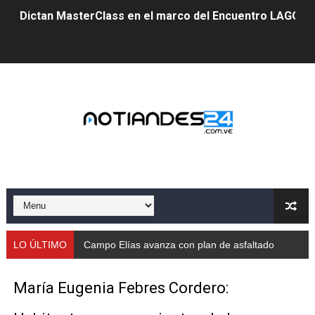
Dictan MasterClass en el marco del Encuentro LAGO Ve
Campo Elías avanza con plan de asfaltado
Encuentro estadal fortalece la coordinación de polític
Gobernador Arnaldo Sánchez apadrina a más de 993 nu
Venezuela instala su primer detector de astropartícula
Consolidan planificación técnica en el Complejo Educat
Mérida fortalece su reserva deportiva de cara a comp
Gobernación de Mérida instalará mesa de trabajo con 
LO ÚLTIMO
Campo Elías avanza con plan de asfaltado
Niños merideños potencian su talento en plan vacaciona
María Eugenia Febres Cordero:
Fundecem ofrece taller de bordado en punto de cruz