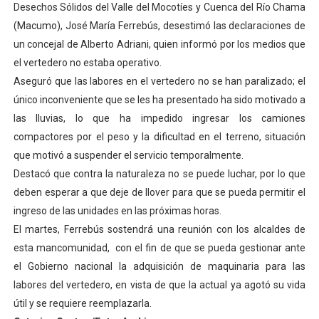
Desechos Sólidos del Valle del Mocotíes y Cuenca del Río Chama
Dictan MasterClass en el marco del Encuentro LAGO Ve
(Macumo), José María Ferrebús, desestimó las declaraciones de
un concejal de Alberto Adriani, quien informó por los medios que
Campo Elías avanza con plan de asfaltado
el vertedero no estaba operativo.
Aseguró que las labores en el vertedero no se han paralizado; el
Encuentro estadal fortalece la coordinación de polític
único inconveniente que se les ha presentado ha sido motivado a
Gobernador Arnaldo Sánchez apadrina a más de 993 nu
las lluvias, lo que ha impedido ingresar los camiones
compactores por el peso y la dificultad en el terreno, situación
Plan Quirúrgico Regional llega a Pueblo Llano con la ac
que motivó a suspender el servicio temporalmente.
Destacó que contra la naturaleza no se puede luchar, por lo que
deben esperar a que deje de llover para que se pueda permitir el
ingreso de las unidades en las próximas horas.
El martes, Ferrebús sostendrá una reunión con los alcaldes de
esta mancomunidad, con el fin de que se pueda gestionar ante
el Gobierno nacional la adquisición de maquinaria para las
labores del vertedero, en vista de que la actual ya agotó su vida
útil y se requiere reemplazarla.