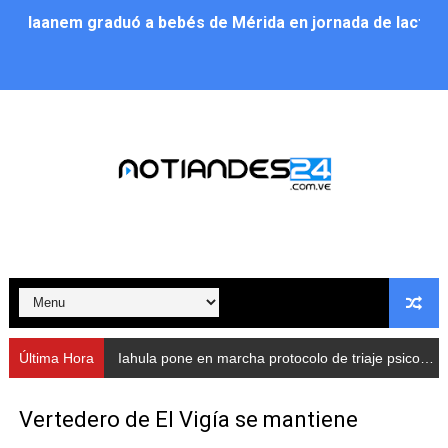
Iaanem graduó a bebés de Mérida en jornada de lactan
Iahula pone en marcha protocolo de triaje psicosocial 
Arranca en Rivas Dávila el Plan de Renovación de Voce
Alcalde Nelson Álvarez llevó jornada recreativa a la pa
CorpoMérida continúa con ciclos de formación
Fundacite culmina primera etapa de su Plan Vacacional
Nevado Gas optimiza servicio residencial en la Urbani
Balance semestral impulsa inclusión y atención a pers
Última Hora
Iahula pone en marcha protocolo de triaje psicosocial para atender a rescatistas
Plan Vacacional Comunitario “Ríe 2026” recorre las pa
Vertedero de El Vigía se mantiene
Alcaldía del Municipio Libertador realizó una jornada s