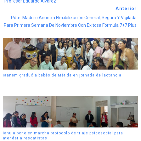
“Profesor Eduardo Álvarez”
Anterior
Pdte. Maduro Anuncia Flexibilización General, Segura Y Vigilada
Para Primera Semana De Noviembre Con Exitosa Fórmula 7+7 Plus
Iaanem graduó a bebés de Mérida en jornada de lactancia
Iahula pone en marcha protocolo de triaje psicosocial para
atender a rescatistas