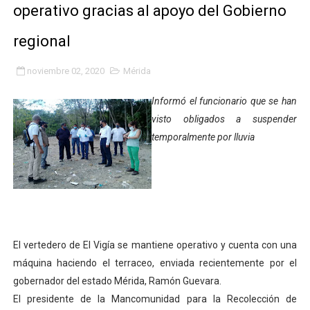
operativo gracias al apoyo del Gobierno
Fundacite Mérida dicta taller gratuito de electrónica b
regional
INN-Mérida celebró el Lacto grado para promover el ini
noviembre 02, 2020
Mérida
Impulsan plan estratégico de seguridad ciudadana 2027
Informó el funcionario que se han
Mérida impulsa desarrollo económico con taller de ma
visto obligados a suspender
temporalmente por lluvia
Fomficc consolida alianzas e impulsa la economía com
Niños de Estudiantes de Mérida sembraron 110 árboles
Corposalud y Secretaría Social fortalecen la atención e
Inicia el plan vacacional Venezuela Renace en el sector
El vertedero de El Vigía se mantiene operativo y cuenta con una
máquina haciendo el terraceo, enviada recientemente por el
Entregan planta eléctrica para fortalecer la atención sa
gobernador del estado Mérida, Ramón Guevara.
Expertos inspeccionan espacios del OAN para la instal
El presidente de la Mancomunidad para la Recolección de