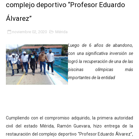
complejo deportivo “Profesor Eduardo
Fundacite Mérida dicta taller gratuito de electrónica b
Álvarez”
INN-Mérida celebró el Lacto grado para promover el ini
noviembre 02, 2020
Mérida
Impulsan plan estratégico de seguridad ciudadana 2027
Luego de 6 años de abandono,
Mérida impulsa desarrollo económico con taller de ma
con una significativa inversión se
logró la recuperación de una de las
Fomficc consolida alianzas e impulsa la economía com
piscinas olímpicas más
Niños de Estudiantes de Mérida sembraron 110 árboles
importantes de la entidad
Corposalud y Secretaría Social fortalecen la atención e
Inicia el plan vacacional Venezuela Renace en el sector
Cumpliendo con el compromiso adquirido, la primera autoridad
Entregan planta eléctrica para fortalecer la atención sa
civil del estado Mérida, Ramón Guevara, hizo entrega de la
Expertos inspeccionan espacios del OAN para la instal
restauración del complejo deportivo “Profesor Eduardo Álvarez”,