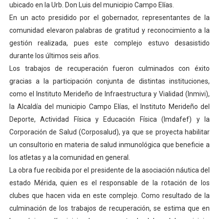
ubicado en la Urb. Don Luis del municipio Campo Elías.
Dictan MasterClass en el marco del Encuentro LAGO Ve
En un acto presidido por el gobernador, representantes de la
comunidad elevaron palabras de gratitud y reconocimiento a la
Campo Elías avanza con plan de asfaltado
gestión realizada, pues este complejo estuvo desasistido
durante los últimos seis años.
Encuentro estadal fortalece la coordinación de polític
Los trabajos de recuperación fueron culminados con éxito
Gobernador Arnaldo Sánchez apadrina a más de 993 nu
gracias a la participación conjunta de distintas instituciones,
como el Instituto Merideño de Infraestructura y Vialidad (Inmivi),
Plan Quirúrgico Regional llega a Pueblo Llano con la ac
la Alcaldía del municipio Campo Elías, el Instituto Merideño del
Deporte, Actividad Física y Educación Física (Imdafef) y la
Corporación de Salud (Corposalud), ya que se proyecta habilitar
un consultorio en materia de salud inmunológica que beneficie a
los atletas y a la comunidad en general.
La obra fue recibida por el presidente de la asociación náutica del
estado Mérida, quien es el responsable de la rotación de los
clubes que hacen vida en este complejo. Como resultado de la
culminación de los trabajos de recuperación, se estima que en