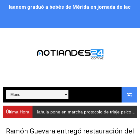
Iaanem graduó a bebés de Mérida en jornada de lactan
Iahula pone en marcha protocolo de triaje psicosocial 
Arranca en Rivas Dávila el Plan de Renovación de Voce
Alcalde Nelson Álvarez llevó jornada recreativa a la pa
CorpoMérida continúa con ciclos de formación
Fundacite culmina primera etapa de su Plan Vacacional
Nevado Gas optimiza servicio residencial en la Urbani
Balance semestral impulsa inclusión y atención a pers
Última Hora
Iahula pone en marcha protocolo de triaje psicosocial para atender a rescatistas
Plan Vacacional Comunitario “Ríe 2026” recorre las pa
Ramón Guevara entregó restauración del
Alcaldía del Municipio Libertador realizó una jornada s