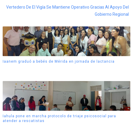
Vertedero De El Vigía Se Mantiene Operativo Gracias Al Apoyo Del
Gobierno Regional
Iaanem graduó a bebés de Mérida en jornada de lactancia
Iahula pone en marcha protocolo de triaje psicosocial para
atender a rescatistas