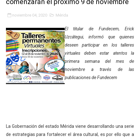
comenzarán el próximo 9 de noviembre
Gobierno bolivariano avanza en la transformación del h
noviembre 04, 2020
Mérida
Niños merideños aprenden sobre gaita de tambora co
El titular de Fundecem, Erick
Hospital universitario muestra sus avances en visita de
Uzcátegui, informó que quienes
deseen participar en los talleres
Instituto Nacional de Nutrición celebra Semana Interna
virtuales deben estar atentos la
primera semana del mes de
Gobernación de Mérida fortalece el desarrollo product
noviembre a través de las
Corposalud inició talleres para aspirantes al curso de
publicaciones de Fundecem
Fortalecen formación académica de médicos en proces
Fortaleciendo la economía comunal en El Vigía con mi
Campo Elías consolida plan de bacheo en el sector La 
La Gobernación del estado Mérida viene desarrollando una serie
Fundecem inició con éxito el taller vacacional de origa
de estrategias para fortalecer el área cultural, es por ello que a