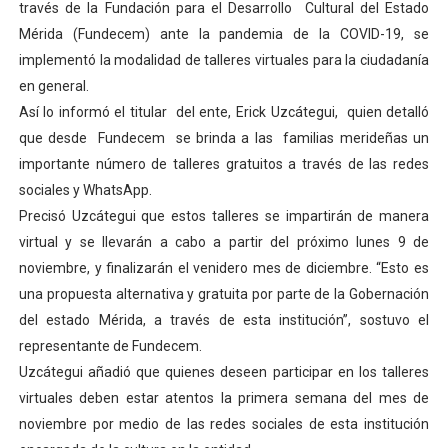
través de la Fundación para el Desarrollo Cultural del Estado
El Lactario del Iahula celebra la Semana Mundial de la 
Mérida (Fundecem) ante la pandemia de la COVID-19, se
implementó la modalidad de talleres virtuales para la ciudadanía
Plan Vacacional "Venezuela Ríe 2026" brinda recreación 
en general.
Así lo informó el titular del ente, Erick Uzcátegui, quien detalló
Iniciación al yoga reúne a diversos clubes deportivos 
que desde Fundecem se brinda a las familias merideñas un
Mincomunas impulsa el autogobierno en Mérida con plan 
importante número de talleres gratuitos a través de las redes
sociales y WhatsApp.
Expertos inspeccionan espacios del OAN para la instal
Precisó Uzcátegui que estos talleres se impartirán de manera
virtual y se llevarán a cabo a partir del próximo lunes 9 de
noviembre, y finalizarán el venidero mes de diciembre. “Esto es
una propuesta alternativa y gratuita por parte de la Gobernación
del estado Mérida, a través de esta institución”, sostuvo el
representante de Fundecem.
Uzcátegui añadió que quienes deseen participar en los talleres
virtuales deben estar atentos la primera semana del mes de
noviembre por medio de las redes sociales de esta institución