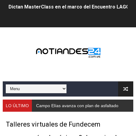
Dictan MasterClass en el marco del Encuentro LAGO Ve
Campo Elías avanza con plan de asfaltado
Encuentro estadal fortalece la coordinación de polític
Gobernador Arnaldo Sánchez apadrina a más de 993 nu
Venezuela instala su primer detector de astropartícula
Consolidan planificación técnica en el Complejo Educat
Mérida fortalece su reserva deportiva de cara a comp
Gobernación de Mérida instalará mesa de trabajo con 
LO ÚLTIMO
Campo Elías avanza con plan de asfaltado
Niños merideños potencian su talento en plan vacaciona
Talleres virtuales de Fundecem
Fundecem ofrece taller de bordado en punto de cruz