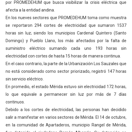
por PROMEDEHUM que busca visibilizar la crisis eléctrica que
Venezuela Renace 2026 lleva sonrisas y prevención a 
afecta a la entidad andina.
En los nueves sectores que PROMEDEHUM toma como muestra
Mérida impulsa el mapa de conocimientos con Encuen
se reportaron 294 cortes de electricidad que sumaron 1537
horas sin luz; siendo los municipios Cardenal Quintero (Santo
Complejo Educativo Talento Deportivo lanza Plan Agos
Domingo) y Pueblo Llano, los más afectados por la falta de
Arnaldo Sánchez reinaugura Parque Recreacional Tilingo
suministro eléctrico sumando cada uno 193 horas sin
electricidad con cortes de hasta 15 horas de manera continua.
Corposalud inició talleres para aspirantes al curso de
En el caso contrario, la parte de la Urbanización Los Sauzales que
no está considerado como sector priorizado, registró 147 horas
sin servicio eléctrico.
En promedio, el estado Mérida estuvo sin electricidad 172 horas,
lo que equivale a permanecer sin luz por más de 7 días
continuos.
Debido a los cortes de electricidad, las personas han decidido
salir a manifestar en varios sectores de Mérida. El 14 de octubre,
en la comunidad de Apartaderos, municipio Rangel de Mérida,