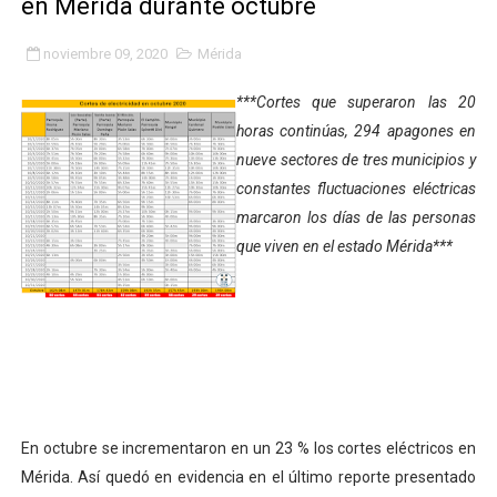
en Mérida durante octubre
Inicia el Plan Cultura Vacacional 2026 en el estado Méri
noviembre 09, 2020
Mérida
Ibime inició tradicional plan vacacional Aventuras en V
***Cortes que superaron las 20
Merideños disfrutarán del Plan Agosto Escuelas Abier
horas continúas, 294 apagones en
nueve sectores de tres municipios y
Recreación y formación fortalecen la integración comu
constantes fluctuaciones eléctricas
marcaron los días de las personas
Club "Rápidos de Zea" brilló en el Primer Festival de 
que viven en el estado Mérida***
84 estudiantes celebraron su graduación en el Complejo
Cmdnna lleva esperanza y atención a casas de abrigo 
Comunas de Obispo Ramos de Lora avanzan hacia el em
Arrancó Plan Vacacional Comunitario Venezuela Renac
En octubre se incrementaron en un 23 % los cortes eléctricos en
Plan Vacacional Venezuela Renace 2026 arrancó con ale
Mérida. Así quedó en evidencia en el último reporte presentado