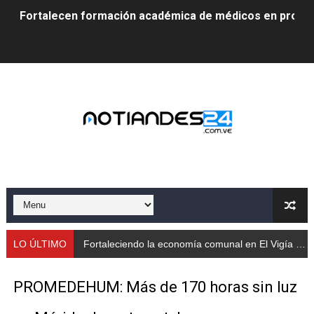
Fortalecen formación académica de médicos en proces
Fortaleciendo la economía comunal en El Vigía con mi
Campo Elías consolida plan de bacheo en el sector La 
Fundecem inició con éxito el taller vacacional de origa
El Lactario del Iahula celebra la Semana Mundial de la 
Plan Vacacional "Venezuela Ríe 2026" brinda recreación 
Iniciación al yoga reúne a diversos clubes deportivos 
Mincomunas impulsa el autogobierno en Mérida con plan 
LO ÚLTIMO
Fortaleciendo la economía comunal en El Vigía con microcréditos a emprendedores y product
‎Unión cívico militar rindió honores a la Bandera Nacion
PROMEDEHUM: Más de 170 horas sin luz
Gobernación de Mérida realizó jornada socialista en Ec