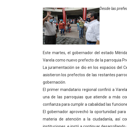
Gobierno bolivariano avanz
Desde las prefe
Niños merideños aprenden
Hospital universitario mues
Instituto Nacional de Nutri
Este martes, el gobernador del estado Mérid
Gobernación de Mérida fort
Varela como nuevo prefecto de la parroquia Pre
La juramentación se dio en los espacios del C
Corposalud inició talleres 
asistieron los prefectos de las restantes parro
gobernación.
Fortalecen formación acad
El primer mandatario regional confirió a Varela
Fortaleciendo la economía
una de las parroquias que atiende a más comu
confianza para cumplir a cabalidad las funcion
Campo Elías consolida plan
El gobernador aprovechó la oportunidad para 
materia de atención a la ciudadanía, así c
Fundecem inició con éxito e
instituciones, e instó a continuar desarrollando