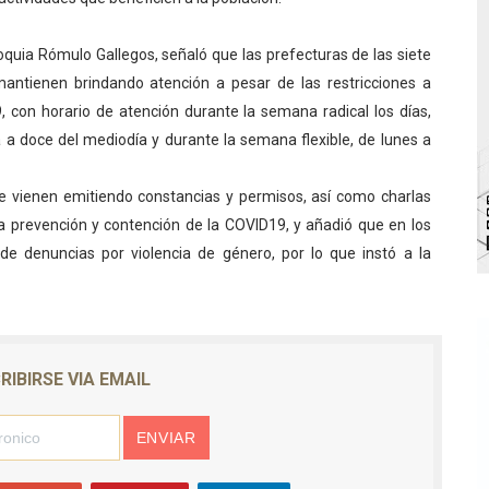
bra la Semana Mundial de la Lactancia Materna
roquia Rómulo Gallegos, señaló que las prefecturas de las siete
Ríe 2026" brinda recreación y cultura a niños del municipio
mantienen brindando atención a pesar de las restricciones a
 con horario de atención durante la semana radical los días,
 diversos clubes deportivos de Zea en una enriquecedora jo
a doce del mediodía y durante la semana flexible, de lunes a
gobierno en Mérida con plan de actualización y atención ter
e vienen emitiendo constancias y permisos, así como charlas
cios del OAN para la instalación del detector Cherenkov d
a prevención y contención de la COVID19, y añadió que en los
e denuncias por violencia de género, por lo que instó a la
RIBIRSE VIA EMAIL