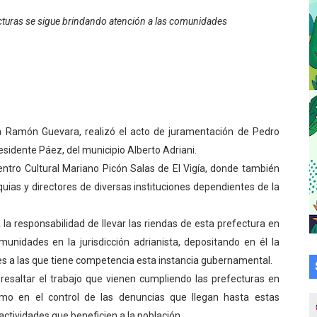
a en la transformación del hospital Sor Juana Inés
cturas se sigue brindando atención a las comunidades
 sobre gaita de tambora con Fundecem
tra sus avances en visita del Consejo Legislativo
ción celebra Semana Internacional de la Lactancia Materna
a Ramón Guevara, realizó el acto de juramentación de Pedro
alece el desarrollo productivo en Rangel
sidente Páez, del municipio Alberto Adriani.
entro Cultural Mariano Picón Salas de El Vigía, donde también
para aspirantes al curso de Emergencia Prehospitalaria
quias y directores de diversas instituciones dependientes de la
émica de médicos en proceso de ruralidad
 la responsabilidad de llevar las riendas de esta prefectura en
 comunal en El Vigía con microcréditos a emprendedores y
nidades en la jurisdicción adrianista, depositando en él la
es a las que tiene competencia esta instancia gubernamental.
 de bacheo en el sector La Montañita
resaltar el trabajo que vienen cumpliendo las prefecturas en
omo en el control de las denuncias que llegan hasta estas
l taller vacacional de origami
 actividades que beneficien a la población.