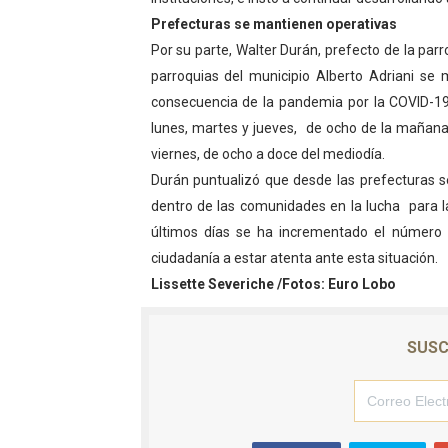
Prefecturas se mantienen operativas
El Lactario del Iahula cele
Por su parte, Walter Durán, prefecto de la par
Plan Vacacional "Venezuela 
parroquias del municipio Alberto Adriani se 
consecuencia de la pandemia por la COVID-19,
Iniciación al yoga reúne a
lunes, martes y jueves, de ocho de la mañana 
viernes, de ocho a doce del mediodía.
Mincomunas impulsa el auto
Durán puntualizó que desde las prefecturas s
Expertos inspeccionan espa
dentro de las comunidades en la lucha para l
últimos días se ha incrementado el número d
ciudadanía a estar atenta ante esta situación.
Lissette Severiche /Fotos: Euro Lobo
SUSC