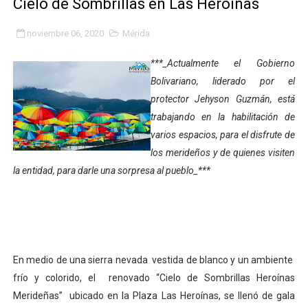
Cielo de Sombrillas en Las Heroínas
Gobierno bolivariano avanza en la transformación del h
noviembre 06, 2020
Mérida
Niños merideños aprenden sobre gaita de tambora co
***_Actualmente el Gobierno
Hospital universitario muestra sus avances en visita de
Bolivariano, liderado por el
protector Jehyson Guzmán, está
Instituto Nacional de Nutrición celebra Semana Interna
trabajando en la habilitación de
varios espacios, para el disfrute de
Gobernación de Mérida fortalece el desarrollo product
los merideños y de quienes visiten
Corposalud inició talleres para aspirantes al curso de
la entidad, para darle una sorpresa al pueblo_***
Fortalecen formación académica de médicos en proces
Fortaleciendo la economía comunal en El Vigía con mi
En medio de una sierra nevada vestida de blanco y un ambiente
Campo Elías consolida plan de bacheo en el sector La 
frío y colorido, el renovado “Cielo de Sombrillas Heroínas
Fundecem inició con éxito el taller vacacional de origa
Merideñas” ubicado en la Plaza Las Heroínas, se llenó de gala