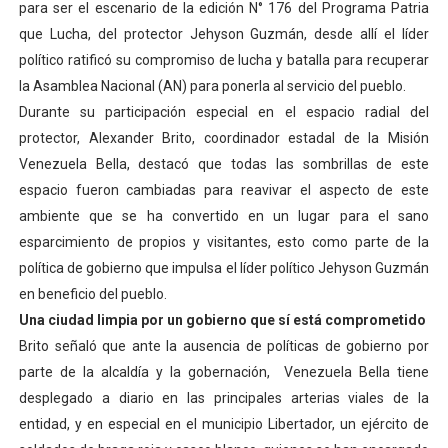
para ser el escenario de la edición N° 176 del Programa Patria
El Lactario del Iahula celebra la Semana Mundial de la 
que Lucha, del protector Jehyson Guzmán, desde allí el líder
político ratificó su compromiso de lucha y batalla para recuperar
Plan Vacacional "Venezuela Ríe 2026" brinda recreación 
la Asamblea Nacional (AN) para ponerla al servicio del pueblo.
Durante su participación especial en el espacio radial del
Iniciación al yoga reúne a diversos clubes deportivos 
protector, Alexander Brito, coordinador estadal de la Misión
Mincomunas impulsa el autogobierno en Mérida con plan 
Venezuela Bella, destacó que todas las sombrillas de este
espacio fueron cambiadas para reavivar el aspecto de este
Expertos inspeccionan espacios del OAN para la instal
ambiente que se ha convertido en un lugar para el sano
esparcimiento de propios y visitantes, esto como parte de la
política de gobierno que impulsa el líder político Jehyson Guzmán
en beneficio del pueblo.
Una ciudad limpia por un gobierno que sí está comprometido
Brito señaló que ante la ausencia de políticas de gobierno por
parte de la alcaldía y la gobernación, Venezuela Bella tiene
desplegado a diario en las principales arterias viales de la
entidad, y en especial en el municipio Libertador, un ejército de