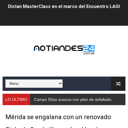
Dictan MasterClass en el marco del Encuentro LAGO Ve
Campo Elías avanza con plan de asfaltado
Encuentro estadal fortalece la coordinación de polític
Gobernador Arnaldo Sánchez apadrina a más de 993 nu
Venezuela instala su primer detector de astropartícula
Consolidan planificación técnica en el Complejo Educat
Mérida fortalece su reserva deportiva de cara a comp
Gobernación de Mérida instalará mesa de trabajo con 
LO ÚLTIMO
Campo Elías avanza con plan de asfaltado
Niños merideños potencian su talento en plan vacaciona
Mérida se engalana con un renovado
Fundecem ofrece taller de bordado en punto de cruz