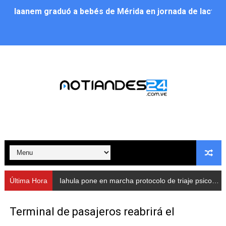
Iaanem graduó a bebés de Mérida en jornada de lactan
Iahula pone en marcha protocolo de triaje psicosocial 
Arranca en Rivas Dávila el Plan de Renovación de Voce
Alcalde Nelson Álvarez llevó jornada recreativa a la pa
CorpoMérida continúa con ciclos de formación
Fundacite culmina primera etapa de su Plan Vacacional
Nevado Gas optimiza servicio residencial en la Urbani
Balance semestral impulsa inclusión y atención a pers
Última Hora
Iahula pone en marcha protocolo de triaje psicosocial para atender a rescatistas
Plan Vacacional Comunitario “Ríe 2026” recorre las pa
Terminal de pasajeros reabrirá el
Alcaldía del Municipio Libertador realizó una jornada s