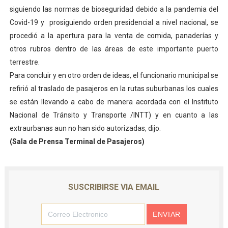
siguiendo las normas de bioseguridad debido a la pandemia del
Dictan MasterClass en el marco del Encuentro LAGO Ve
Covid-19 y prosiguiendo orden presidencial a nivel nacional, se
Campo Elías avanza con plan de asfaltado
procedió a la apertura para la venta de comida, panaderías y
otros rubros dentro de las áreas de este importante puerto
Encuentro estadal fortalece la coordinación de polític
terrestre.
Para concluir y en otro orden de ideas, el funcionario municipal se
Gobernador Arnaldo Sánchez apadrina a más de 993 nu
refirió al traslado de pasajeros en la rutas suburbanas los cuales
se están llevando a cabo de manera acordada con el Instituto
Plan Quirúrgico Regional llega a Pueblo Llano con la ac
Nacional de Tránsito y Transporte /INTT) y en cuanto a las
extraurbanas aun no han sido autorizadas, dijo.
(Sala de Prensa Terminal de Pasajeros)
SUSCRIBIRSE VIA EMAIL