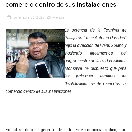
comercio dentro de sus instalaciones
Fundacite Mérida dicta taller gratuito de electrónica b
noviembre 06, 2020
Mérida
INN-Mérida celebró el Lacto grado para promover el ini
La gerencia de la Terminal de
Impulsan plan estratégico de seguridad ciudadana 2027
Pasajeros “José Antonio Paredes”
bajo la dirección de Frank Zolano y
Mérida impulsa desarrollo económico con taller de ma
siguiendo lineamientos del
Fomficc consolida alianzas e impulsa la economía com
burgomaestre de la ciudad Alcides
Monsalve, ha dispuesto que para
Niños de Estudiantes de Mérida sembraron 110 árboles
las próximas semanas de
flexibilización se dé reapertura al
Corposalud y Secretaría Social fortalecen la atención e
comercio dentro de sus instalaciones.
Inicia el plan vacacional Venezuela Renace en el sector
Entregan planta eléctrica para fortalecer la atención sa
Expertos inspeccionan espacios del OAN para la instal
En tal sentido el gerente de este ente municipal indicó, que