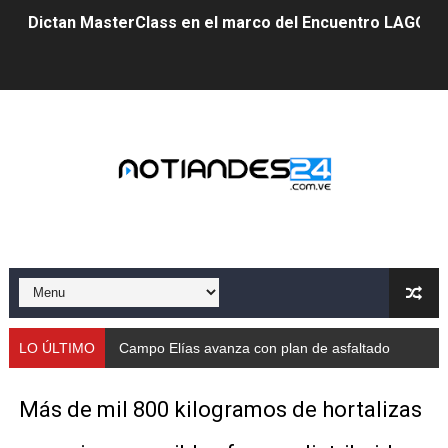
Dictan MasterClass en el marco del Encuentro LAGO Ve
Campo Elías avanza con plan de asfaltado
Encuentro estadal fortalece la coordinación de polític
Gobernador Arnaldo Sánchez apadrina a más de 993 nu
Venezuela instala su primer detector de astropartícula
Consolidan planificación técnica en el Complejo Educat
Mérida fortalece su reserva deportiva de cara a comp
Gobernación de Mérida instalará mesa de trabajo con 
LO ÚLTIMO
Campo Elías avanza con plan de asfaltado
Niños merideños potencian su talento en plan vacaciona
Más de mil 800 kilogramos de hortalizas
Fundecem ofrece taller de bordado en punto de cruz