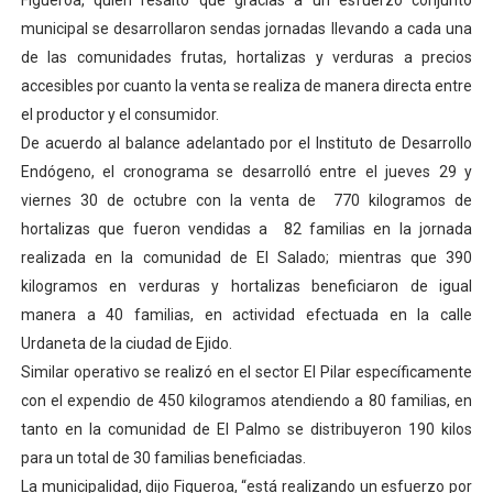
Figueroa, quien resaltó que gracias a un esfuerzo conjunto
El Lactario del Iahula celebra la Semana Mundial de la 
municipal se desarrollaron sendas jornadas llevando a cada una
de las comunidades frutas, hortalizas y verduras a precios
Plan Vacacional "Venezuela Ríe 2026" brinda recreación 
accesibles por cuanto la venta se realiza de manera directa entre
el productor y el consumidor.
Iniciación al yoga reúne a diversos clubes deportivos 
De acuerdo al balance adelantado por el Instituto de Desarrollo
Endógeno, el cronograma se desarrolló entre el jueves 29 y
Mincomunas impulsa el autogobierno en Mérida con plan 
viernes 30 de octubre con la venta de 770 kilogramos de
Expertos inspeccionan espacios del OAN para la instal
hortalizas que fueron vendidas a 82 familias en la jornada
realizada en la comunidad de El Salado; mientras que 390
kilogramos en verduras y hortalizas beneficiaron de igual
manera a 40 familias, en actividad efectuada en la calle
Urdaneta de la ciudad de Ejido.
Similar operativo se realizó en el sector El Pilar específicamente
con el expendio de 450 kilogramos atendiendo a 80 familias, en
tanto en la comunidad de El Palmo se distribuyeron 190 kilos
para un total de 30 familias beneficiadas.
La municipalidad, dijo Figueroa, “está realizando un esfuerzo por