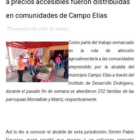
a precios accesibles fueron distribuidas
Gobierno bolivariano avanza en la transformación del h
en comunidades de Campo Elías
Niños merideños aprenden sobre gaita de tambora co
noviembre 03, 2020
Mérida
Hospital universitario muestra sus avances en visita de
Como parte del trabajo enmarcado
Instituto Nacional de Nutrición celebra Semana Interna
en la ruta de atención
agroalimentaria a las comunidades
Gobernación de Mérida fortalece el desarrollo product
emprendido por la alcaldía del
municipio Campo Elías a través del
Corposalud inició talleres para aspirantes al curso de
Instituto de Desarrollo Endógeno,
durante el pasado fin de semana se atendieron 232 familias de las
Fortalecen formación académica de médicos en proces
parroquias Montalbán y Matriz, respectivamente.
Fortaleciendo la economía comunal en El Vigía con mi
Campo Elías consolida plan de bacheo en el sector La 
Así lo dio a conocer el alcalde de esta jurisdicción, Simón Pablo
Fundecem inició con éxito el taller vacacional de origa