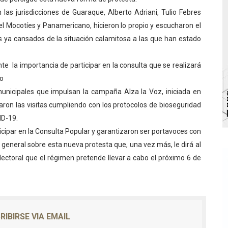
 las jurisdicciones de Guaraque, Alberto Adriani, Tulio Febres
bra la Semana Mundial de la Lactancia Materna
del Mocotíes y Panamericano, hicieron lo propio y escucharon el
Ríe 2026" brinda recreación y cultura a niños del municipio
 ya cansados de la situación calamitosa a las que han estado
 diversos clubes deportivos de Zea en una enriquecedora jo
te la importancia de participar en la consulta que se realizará
ro
gobierno en Mérida con plan de actualización y atención ter
 municipales que impulsan la campaña Alza la Voz, iniciada en
cios del OAN para la instalación del detector Cherenkov d
izaron las visitas cumpliendo con los protocolos de bioseguridad
ID-19.
icipar en la Consulta Popular y garantizaron ser portavoces con
general sobre esta nueva protesta que, una vez más, le dirá al
ctoral que el régimen pretende llevar a cabo el próximo 6 de
RIBIRSE VIA EMAIL