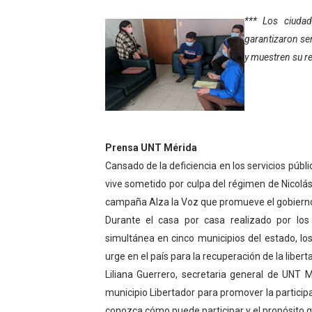
Gobierno bolivariano avanz
*** Los ciudad
garantizaron se
Niños merideños aprenden
y muestren su r
Hospital universitario mues
Instituto Nacional de Nutri
Gobernación de Mérida fort
Prensa UNT Mérida
Cansado de la deficiencia en los servicios públi
Corposalud inició talleres 
vive sometido por culpa del régimen de Nicolá
campaña Alza la Voz que promueve el gobierno 
Fortalecen formación acad
Durante el casa por casa realizado por l
Fortaleciendo la economía
simultánea en cinco municipios del estado, lo
urge en el país para la recuperación de la libert
Campo Elías consolida plan
Liliana Guerrero, secretaria general de UNT M
municipio Libertador para promover la participa
Fundecem inició con éxito e
conozca cómo puede participar y el propósito 