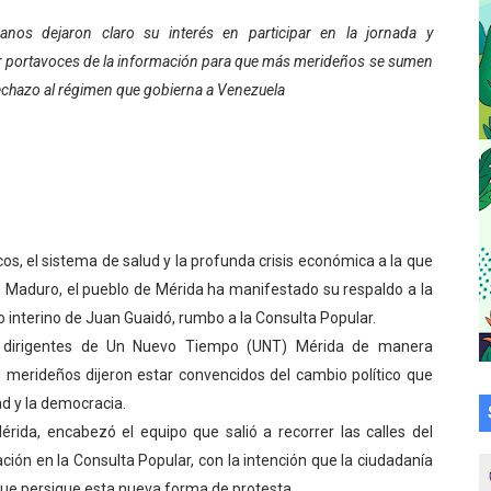
a en la transformación del hospital Sor Juana Inés
anos dejaron claro su interés en participar en la jornada y
r portavoces de la información para que más merideños se sumen
 sobre gaita de tambora con Fundecem
echazo al régimen que gobierna a Venezuela
tra sus avances en visita del Consejo Legislativo
ción celebra Semana Internacional de la Lactancia Materna
alece el desarrollo productivo en Rangel
cos, el sistema de salud y la profunda crisis económica a la que
para aspirantes al curso de Emergencia Prehospitalaria
s Maduro, el pueblo de Mérida ha manifestado su respaldo a la
interino de Juan Guaidó, rumbo a la Consulta Popular.
émica de médicos en proceso de ruralidad
os dirigentes de Un Nuevo Tiempo (UNT) Mérida de manera
 comunal en El Vigía con microcréditos a emprendedores y
s merideños dijeron estar convencidos del cambio político que
ad y la democracia.
 de bacheo en el sector La Montañita
érida, encabezó el equipo que salió a recorrer las calles del
ción en la Consulta Popular, con la intención que la ciudadanía
l taller vacacional de origami
que persigue esta nueva forma de protesta.