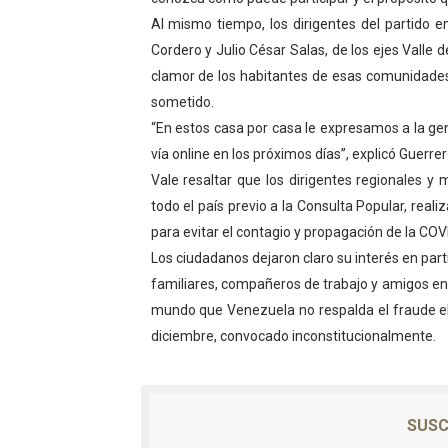
Al mismo tiempo, los dirigentes del partido en
El Lactario del Iahula cele
Cordero y Julio César Salas, de los ejes Valle 
Plan Vacacional "Venezuela 
clamor de los habitantes de esas comunidades
sometido.
Iniciación al yoga reúne a
“En estos casa por casa le expresamos a la gen
vía online en los próximos días”, explicó Guerre
Mincomunas impulsa el auto
Vale resaltar que los dirigentes regionales y
Expertos inspeccionan espa
todo el país previo a la Consulta Popular, real
para evitar el contagio y propagación de la COV
Los ciudadanos dejaron claro su interés en part
familiares, compañeros de trabajo y amigos en 
mundo que Venezuela no respalda el fraude ele
diciembre, convocado inconstitucionalmente.
SUSC