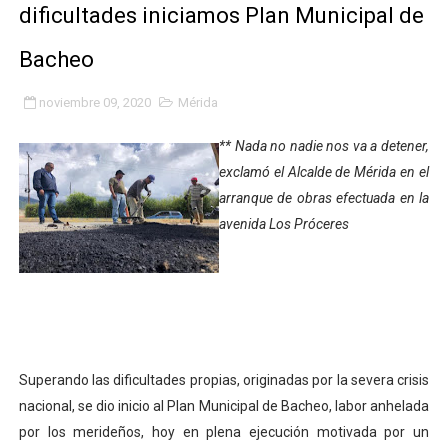
dificultades iniciamos Plan Municipal de
Fundacite Mérida dicta taller gratuito de electrónica b
Bacheo
INN-Mérida celebró el Lacto grado para promover el ini
noviembre 09, 2020
Mérida
Impulsan plan estratégico de seguridad ciudadana 2027
** Nada no nadie nos va a detener,
Mérida impulsa desarrollo económico con taller de ma
exclamó el Alcalde de Mérida en el
arranque de obras efectuada en la
Fomficc consolida alianzas e impulsa la economía com
avenida Los Próceres
Niños de Estudiantes de Mérida sembraron 110 árboles
Corposalud y Secretaría Social fortalecen la atención e
Inicia el plan vacacional Venezuela Renace en el sector
Superando las dificultades propias, originadas por la severa crisis
Entregan planta eléctrica para fortalecer la atención sa
nacional, se dio inicio al Plan Municipal de Bacheo, labor anhelada
Expertos inspeccionan espacios del OAN para la instal
por los merideños, hoy en plena ejecución motivada por un