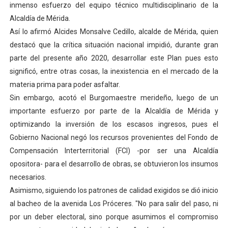
inmenso esfuerzo del equipo técnico multidisciplinario de la
Dictan MasterClass en el marco del Encuentro LAGO Ve
Alcaldía de Mérida.
Así lo afirmó Alcides Monsalve Cedillo, alcalde de Mérida, quien
Campo Elías avanza con plan de asfaltado
destacó que la crítica situación nacional impidió, durante gran
parte del presente año 2020, desarrollar este Plan pues esto
Encuentro estadal fortalece la coordinación de polític
significó, entre otras cosas, la inexistencia en el mercado de la
Gobernador Arnaldo Sánchez apadrina a más de 993 nu
materia prima para poder asfaltar.
Sin embargo, acotó el Burgomaestre merideño, luego de un
Plan Quirúrgico Regional llega a Pueblo Llano con la ac
importante esfuerzo por parte de la Alcaldía de Mérida y
optimizando la inversión de los escasos ingresos, pues el
Gobierno Nacional negó los recursos provenientes del Fondo de
Compensación Interterritorial (FCI) -por ser una Alcaldía
opositora- para el desarrollo de obras, se obtuvieron los insumos
necesarios.
Asimismo, siguiendo los patrones de calidad exigidos se dió inicio
al bacheo de la avenida Los Próceres. "No para salir del paso, ni
por un deber electoral, sino porque asumimos el compromiso