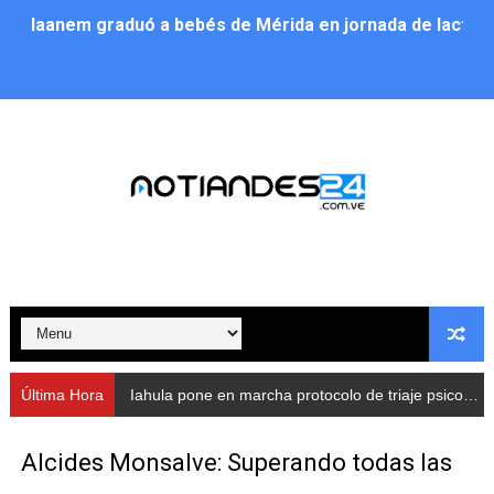
Iaanem graduó a bebés de Mérida en jornada de lactan
Iahula pone en marcha protocolo de triaje psicosocial 
Arranca en Rivas Dávila el Plan de Renovación de Voce
Alcalde Nelson Álvarez llevó jornada recreativa a la pa
CorpoMérida continúa con ciclos de formación
Fundacite culmina primera etapa de su Plan Vacacional
Nevado Gas optimiza servicio residencial en la Urbani
Balance semestral impulsa inclusión y atención a pers
Última Hora
Iahula pone en marcha protocolo de triaje psicosocial para atender a rescatistas
Plan Vacacional Comunitario “Ríe 2026” recorre las pa
Alcides Monsalve: Superando todas las
Alcaldía del Municipio Libertador realizó una jornada s