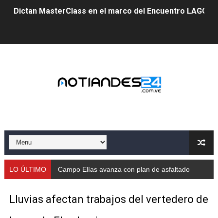
Dictan MasterClass en el marco del Encuentro LAGO Ve
Campo Elías avanza con plan de asfaltado
Encuentro estadal fortalece la coordinación de polític
Gobernador Arnaldo Sánchez apadrina a más de 993 nu
Venezuela instala su primer detector de astropartícula
Consolidan planificación técnica en el Complejo Educat
Mérida fortalece su reserva deportiva de cara a comp
Gobernación de Mérida instalará mesa de trabajo con 
LO ÚLTIMO
Campo Elías avanza con plan de asfaltado
Niños merideños potencian su talento en plan vacaciona
Lluvias afectan trabajos del vertedero de
Fundecem ofrece taller de bordado en punto de cruz