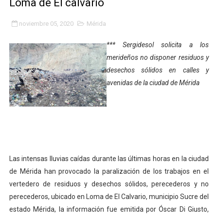
Loma de El calvario
Gobierno bolivariano avanza en la transformación del h
noviembre 05, 2020
Mérida
Niños merideños aprenden sobre gaita de tambora co
*** Sergidesol solicita a los
Hospital universitario muestra sus avances en visita de
merideños no disponer residuos y
desechos sólidos en calles y
Instituto Nacional de Nutrición celebra Semana Interna
avenidas de la ciudad de Mérida
Gobernación de Mérida fortalece el desarrollo product
Corposalud inició talleres para aspirantes al curso de
Fortalecen formación académica de médicos en proces
Las intensas lluvias caídas durante las últimas horas en la ciudad
Fortaleciendo la economía comunal en El Vigía con mi
de Mérida han provocado la paralización de los trabajos en el
vertedero de residuos y desechos sólidos, perecederos y no
Campo Elías consolida plan de bacheo en el sector La 
perecederos, ubicado en Loma de El Calvario, municipio Sucre del
Fundecem inició con éxito el taller vacacional de origa
estado Mérida, la información fue emitida por Óscar Di Giusto,