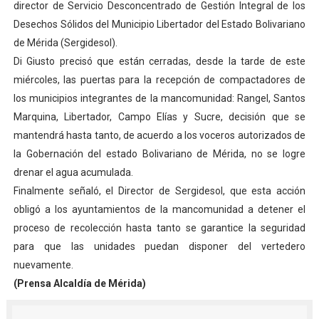
director de Servicio Desconcentrado de Gestión Integral de los
El Lactario del Iahula celebra la Semana Mundial de la 
Desechos Sólidos del Municipio Libertador del Estado Bolivariano
de Mérida (Sergidesol).
Plan Vacacional "Venezuela Ríe 2026" brinda recreación 
Di Giusto precisó que están cerradas, desde la tarde de este
miércoles, las puertas para la recepción de compactadores de
Iniciación al yoga reúne a diversos clubes deportivos 
los municipios integrantes de la mancomunidad: Rangel, Santos
Mincomunas impulsa el autogobierno en Mérida con plan 
Marquina, Libertador, Campo Elías y Sucre, decisión que se
mantendrá hasta tanto, de acuerdo a los voceros autorizados de
Expertos inspeccionan espacios del OAN para la instal
la Gobernación del estado Bolivariano de Mérida, no se logre
drenar el agua acumulada.
Finalmente señaló, el Director de Sergidesol, que esta acción
obligó a los ayuntamientos de la mancomunidad a detener el
proceso de recolección hasta tanto se garantice la seguridad
para que las unidades puedan disponer del vertedero
nuevamente.
(Prensa Alcaldía de Mérida)