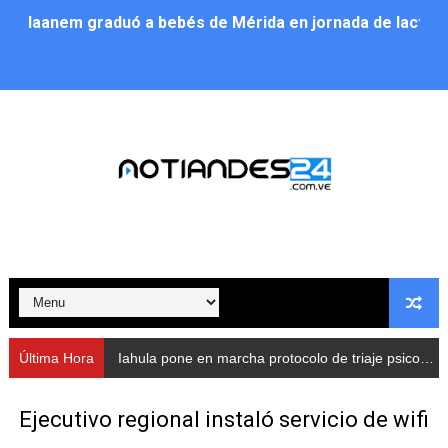
Iaanem graduó a bebés de Mérida en jornada de lactan
Iahula pone en marcha protocolo de triaje psicosocial 
Arranca en Rivas Dávila el Plan de Renovación de Voce
Alcalde Nelson Álvarez llevó jornada recreativa a la pa
CorpoMérida continúa con ciclos de formación
Fundacite culmina primera etapa de su Plan Vacacional
Nevado Gas optimiza servicio residencial en la Urbani
Balance semestral impulsa inclusión y atención a pers
Última Hora
Iahula pone en marcha protocolo de triaje psicosocial para atender a rescatistas
Plan Vacacional Comunitario “Ríe 2026” recorre las pa
Ejecutivo regional instaló servicio de wifi
Alcaldía del Municipio Libertador realizó una jornada s