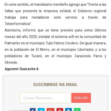
En este sentido, el mandatario merideño agregó que “frente a las
Dictan MasterClass en el marco del Encuentro LAGO Ve
fallas que presenta la empresa estatal, el Gobierno regional
Campo Elías avanza con plan de asfaltado
trabaja para restablecer este servicio a través de
Teleinformática”.
Encuentro estadal fortalece la coordinación de polític
Asimismo, informó que se tiene previsto para estos últimos
meses del año 2020, instalar el sistema wifi en la comunidad de
Gobernador Arnaldo Sánchez apadrina a más de 993 nu
Palmarito en el municipio Tulio Febres Cordero. De igual manera,
en la población de El Morro, en el municipio Libertador, y a los
Plan Quirúrgico Regional llega a Pueblo Llano con la ac
pobladores de Tucaní, en el municipio Caracciolo Parra y
Olmedo.
Agusmir Guarache A
SUSCRIBIRSE VIA EMAIL