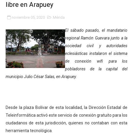
libre en Arapuey
Fundacite Mérida dicta taller gratuito de electrónica b
noviembre 05, 2020
Mérida
INN-Mérida celebró el Lacto grado para promover el ini
El sábado pasado, el mandatario
Impulsan plan estratégico de seguridad ciudadana 2027
regional Ramón Guevara junto a la
sociedad civil y autoridades
Mérida impulsa desarrollo económico con taller de ma
eclesiásticas instalaron el sistema
Fomficc consolida alianzas e impulsa la economía com
de conexión wifi para los
pobladores de la capital del
Niños de Estudiantes de Mérida sembraron 110 árboles
municipio Julio César Salas, en Arapuey.
Corposalud y Secretaría Social fortalecen la atención e
Inicia el plan vacacional Venezuela Renace en el sector
Desde la plaza Bolívar de esta localidad, la Dirección Estadal de
Entregan planta eléctrica para fortalecer la atención sa
Teleinformática activó este servicio de conexión gratuito para los
ciudadanos de esta jurisdicción, quienes no contaban con esta
Expertos inspeccionan espacios del OAN para la instal
herramienta tecnológica.