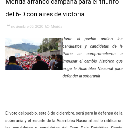
Mérida arrancó campaña para el triunfo
Gobierno bolivariano avanza en la transformación del h
del 6-D con aires de victoria
Niños merideños aprenden sobre gaita de tambora co
noviembre 05, 2020
Mérida
Hospital universitario muestra sus avances en visita de
Junto al pueblo andino los
Instituto Nacional de Nutrición celebra Semana Interna
candidatos y candidatas de la
Patria se comprometieron a
Gobernación de Mérida fortalece el desarrollo product
impulsar el cambio histórico que
exige la Asamblea Nacional para
Corposalud inició talleres para aspirantes al curso de
defender la soberanía
Fortalecen formación académica de médicos en proces
Fortaleciendo la economía comunal en El Vigía con mi
Campo Elías consolida plan de bacheo en el sector La 
El voto del pueblo, este 6 de diciembre, será para la defensa de la
soberanía y el rescate de la Asamblea Nacional, así lo ratificaron
Fundecem inició con éxito el taller vacacional de origa