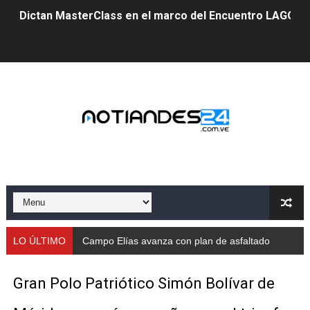
Dictan MasterClass en el marco del Encuentro LAGO Ve
Campo Elías avanza con plan de asfaltado
Encuentro estadal fortalece la coordinación de polític
Gobernador Arnaldo Sánchez apadrina a más de 993 nu
Venezuela instala su primer detector de astropartícula
Consolidan planificación técnica en el Complejo Educat
Mérida fortalece su reserva deportiva de cara a comp
Gobernación de Mérida instalará mesa de trabajo con 
LO ÚLTIMO
Campo Elías avanza con plan de asfaltado
Niños merideños potencian su talento en plan vacaciona
Gran Polo Patriótico Simón Bolívar de
Fundecem ofrece taller de bordado en punto de cruz