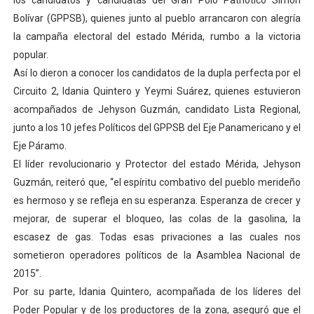
los candidatos y candidatas del Gran Polo Patriótico Simón
El Lactario del Iahula celebra la Semana Mundial de la 
Bolívar (GPPSB), quienes junto al pueblo arrancaron con alegría
la campaña electoral del estado Mérida, rumbo a la victoria
Plan Vacacional "Venezuela Ríe 2026" brinda recreación 
popular.
Así lo dieron a conocer los candidatos de la dupla perfecta por el
Iniciación al yoga reúne a diversos clubes deportivos 
Circuito 2, Idania Quintero y Yeymi Suárez, quienes estuvieron
acompañados de Jehyson Guzmán, candidato Lista Regional,
Mincomunas impulsa el autogobierno en Mérida con plan 
junto a los 10 jefes Políticos del GPPSB del Eje Panamericano y el
Expertos inspeccionan espacios del OAN para la instal
Eje Páramo.
El líder revolucionario y Protector del estado Mérida, Jehyson
Guzmán, reiteró que, “el espíritu combativo del pueblo merideño
es hermoso y se refleja en su esperanza. Esperanza de crecer y
mejorar, de superar el bloqueo, las colas de la gasolina, la
escasez de gas. Todas esas privaciones a las cuales nos
sometieron operadores políticos de la Asamblea Nacional de
2015”.
Por su parte, Idania Quintero, acompañada de los líderes del
Poder Popular y de los productores de la zona, aseguró que el