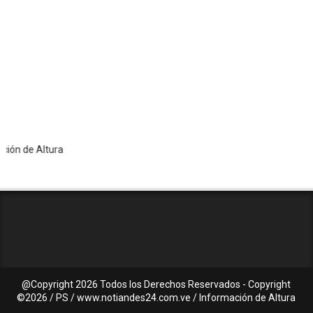
 Altura
@Copyright
2026 Todos los Derechos Reservados - Copyright
©2026 / PS / www.notiandes24.com.ve / Información de Altura
C