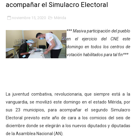
acompañar el Simulacro Electoral
Fundacite Mérida dicta taller gratuito de electrónica b
noviembre 15, 2020
Mérida
INN-Mérida celebró el Lacto grado para promover el ini
*** Masiva participación del pueblo
Impulsan plan estratégico de seguridad ciudadana 2027
en el ejercicio del CNE este
domingo en todos los centros de
Mérida impulsa desarrollo económico con taller de ma
votación habilitados para tal fin***
Fomficc consolida alianzas e impulsa la economía com
Niños de Estudiantes de Mérida sembraron 110 árboles
Corposalud y Secretaría Social fortalecen la atención e
La juventud combativa, revolucionaria, que siempre está a la
vanguardia, se movilizó este domingo en el estado Mérida, por
Inicia el plan vacacional Venezuela Renace en el sector
sus 23 municipios, para acompañar el segundo Simulacro
Entregan planta eléctrica para fortalecer la atención sa
Electoral previsto este año de cara a los comicios del seis de
diciembre donde se elegirán a los nuevos diputados y diputadas
Expertos inspeccionan espacios del OAN para la instal
de la Asamblea Nacional (AN).