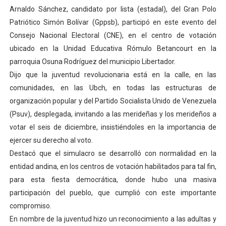
Arnaldo Sánchez, candidato por lista (estadal), del Gran Polo
Dictan MasterClass en el marco del Encuentro LAGO Ve
Patriótico Simón Bolívar (Gppsb), participó en este evento del
Campo Elías avanza con plan de asfaltado
Consejo Nacional Electoral (CNE), en el centro de votación
ubicado en la Unidad Educativa Rómulo Betancourt en la
Encuentro estadal fortalece la coordinación de polític
parroquia Osuna Rodríguez del municipio Libertador.
Dijo que la juventud revolucionaria está en la calle, en las
Gobernador Arnaldo Sánchez apadrina a más de 993 nu
comunidades, en las Ubch, en todas las estructuras de
organización popular y del Partido Socialista Unido de Venezuela
Plan Quirúrgico Regional llega a Pueblo Llano con la ac
(Psuv), desplegada, invitando a las merideñas y los merideños a
votar el seis de diciembre, insistiéndoles en la importancia de
ejercer su derecho al voto.
Destacó que el simulacro se desarrolló con normalidad en la
entidad andina, en los centros de votación habilitados para tal fin,
para esta fiesta democrática, donde hubo una masiva
participación del pueblo, que cumplió con este importante
compromiso.
En nombre de la juventud hizo un reconocimiento a las adultas y