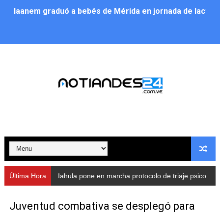
Iaanem graduó a bebés de Mérida en jornada de lactan
Iahula pone en marcha protocolo de triaje psicosocial 
Arranca en Rivas Dávila el Plan de Renovación de Voce
Alcalde Nelson Álvarez llevó jornada recreativa a la pa
CorpoMérida continúa con ciclos de formación
Fundacite culmina primera etapa de su Plan Vacacional
Nevado Gas optimiza servicio residencial en la Urbani
Balance semestral impulsa inclusión y atención a pers
Última Hora
Iahula pone en marcha protocolo de triaje psicosocial para atender a rescatistas
Plan Vacacional Comunitario “Ríe 2026” recorre las pa
Juventud combativa se desplegó para
Alcaldía del Municipio Libertador realizó una jornada s