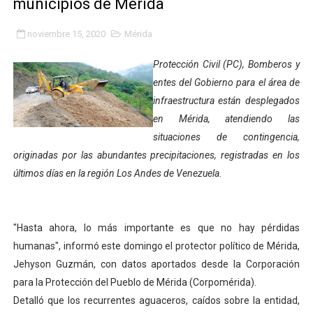
municipios de Mérida
Entregan planta eléctrica para fortalecer la atención sa
noviembre 15, 2020
Mérida
Expertos inspeccionan espacios del OAN para la instal
Protección Civil (PC), Bomberos y
Dictan MasterClass en el marco del Encuentro LAGO Ve
entes del Gobierno para el área de
infraestructura están desplegados
Campo Elías avanza con plan de asfaltado
en Mérida, atendiendo las
situaciones de contingencia,
Encuentro estadal fortalece la coordinación de polític
originadas por las abundantes precipitaciones, registradas en los
Gobernador Arnaldo Sánchez apadrina a más de 993 nu
últimos días en la región Los Andes de Venezuela.
Venezuela instala su primer detector de astropartícula
"Hasta ahora, lo más importante es que no hay pérdidas
Consolidan planificación técnica en el Complejo Educat
humanas", informó este domingo el protector político de Mérida,
Jehyson Guzmán, con datos aportados desde la Corporación
Mérida fortalece su reserva deportiva de cara a comp
para la Protección del Pueblo de Mérida (Corpomérida).
Gobernación de Mérida instalará mesa de trabajo con 
Detalló que los recurrentes aguaceros, caídos sobre la entidad,