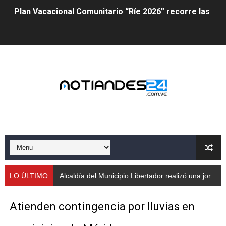
Plan Vacacional Comunitario “Ríe 2026” recorre las pa
Alcaldía del Municipio Libertador realizó una jornada s
Fundacite Mérida dicta taller gratuito de electrónica b
INN-Mérida celebró el Lacto grado para promover el ini
Impulsan plan estratégico de seguridad ciudadana 2027
Mérida impulsa desarrollo económico con taller de ma
Fomficc consolida alianzas e impulsa la economía com
Niños de Estudiantes de Mérida sembraron 110 árboles
LO ÚLTIMO
Alcaldía del Municipio Libertador realizó una jornada social integral para adultos mayores en la parr
Corposalud y Secretaría Social fortalecen la atención e
Atienden contingencia por lluvias en
Inicia el plan vacacional Venezuela Renace en el sector