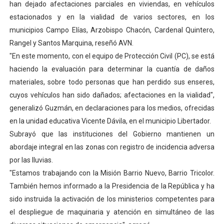
han dejado afectaciones parciales en viviendas, en vehículos
Niños merideños potencian su talento en plan vacaciona
estacionados y en la vialidad de varios sectores, en los
municipios Campo Elías, Arzobispo Chacón, Cardenal Quintero,
Fundecem ofrece taller de bordado en punto de cruz
Rangel y Santos Marquina, reseñó AVN.
"En este momento, con el equipo de Protección Civil (PC), se está
Gobierno bolivariano avanza en la transformación del h
haciendo la evaluación para determinar la cuantía de daños
Niños merideños aprenden sobre gaita de tambora co
materiales, sobre todo personas que han perdido sus enseres,
cuyos vehículos han sido dañados; afectaciones en la vialidad",
Balance semestral impulsa inclusión y atención a pers
generalizó Guzmán, en declaraciones para los medios, ofrecidas
en la unidad educativa Vicente Dávila, en el municipio Libertador.
Subrayó que las instituciones del Gobierno mantienen un
abordaje integral en las zonas con registro de incidencia adversa
por las lluvias.
"Estamos trabajando con la Misión Barrio Nuevo, Barrio Tricolor.
También hemos informado a la Presidencia de la República y ha
sido instruida la activación de los ministerios competentes para
el despliegue de maquinaria y atención en simultáneo de las