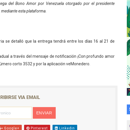
ntrega del Bono Amor por Venezuela otorgado por el presidente
a en la transformación del hospital Sor Juana Inés
 mediante esta plataforma.
 sobre gaita de tambora con Fundecem
tra sus avances en visita del Consejo Legislativo
a se detalló que la entrega tendrá entre los días 16 al 21 de
ción celebra Semana Internacional de la Lactancia Materna
radual a través del mensaje de notificación ¡Con profundo amor
alece el desarrollo productivo en Rangel
mero corto 3532 y por la aplicación veMonedero.
para aspirantes al curso de Emergencia Prehospitalaria
émica de médicos en proceso de ruralidad
RIBIRSE VIA EMAIL
 comunal en El Vigía con microcréditos a emprendedores y
 de bacheo en el sector La Montañita
l taller vacacional de origami
Google+
Pinterest
Linkedin