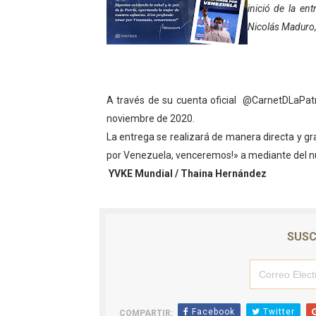
inició de la e
Gobierno bolivariano avanz
Nicolás Maduro,
Niños merideños aprenden
Hospital universitario mues
A través de su cuenta oficial @CarnetDLaPatri
Instituto Nacional de Nutri
noviembre de 2020.
La entrega se realizará de manera directa y g
Gobernación de Mérida fort
por Venezuela, venceremos!» a mediante del nú
YVKE Mundial / Thaina Hernández
Corposalud inició talleres 
Fortalecen formación acad
SUSC
Fortaleciendo la economía
Campo Elías consolida plan
Fundecem inició con éxito e
Facebook
Twitter
COMPARTIR: