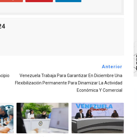
bra la Semana Mundial de la Lactancia Materna
Ríe 2026" brinda recreación y cultura a niños del municipio
24
 diversos clubes deportivos de Zea en una enriquecedora jo
gobierno en Mérida con plan de actualización y atención ter
cios del OAN para la instalación del detector Cherenkov d
Anterior
cipio
Venezuela Trabaja Para Garantizar En Diciembre Una
Flexibilización Permanente Para Dinamizar La Actividad
Económica Y Comercial