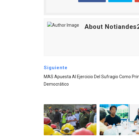
El Lactario del Iahula cele
Plan Vacacional "Venezuela 
About Notiandes
Iniciación al yoga reúne a
Mincomunas impulsa el auto
Expertos inspeccionan espa
Siguiente
MAS Apuesta Al Ejercicio Del Sufragio Como Prin
Democrático