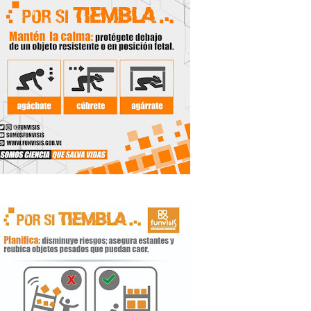
 Libertador
rnada vacacional
ritorial
e agua